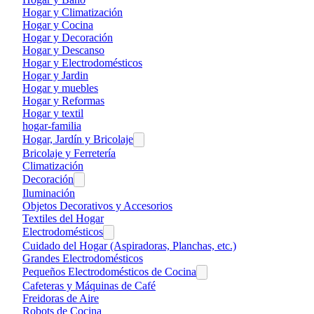
Hogar y Climatización
Hogar y Cocina
Hogar y Decoración
Hogar y Descanso
Hogar y Electrodomésticos
Hogar y Jardin
Hogar y muebles
Hogar y Reformas
Hogar y textil
hogar-familia
Hogar, Jardín y Bricolaje
Bricolaje y Ferretería
Climatización
Decoración
Iluminación
Objetos Decorativos y Accesorios
Textiles del Hogar
Electrodomésticos
Cuidado del Hogar (Aspiradoras, Planchas, etc.)
Grandes Electrodomésticos
Pequeños Electrodomésticos de Cocina
Cafeteras y Máquinas de Café
Freidoras de Aire
Robots de Cocina