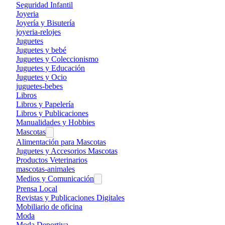
Seguridad Infantil
Joyeria
Joyería y Bisutería
joyeria-relojes
Juguetes
Juguetes y bebé
Juguetes y Coleccionismo
Juguetes y Educación
Juguetes y Ocio
juguetes-bebes
Libros
Libros y Papelería
Libros y Publicaciones
Manualidades y Hobbies
Mascotas
Alimentación para Mascotas
Juguetes y Accesorios Mascotas
Productos Veterinarios
mascotas-animales
Medios y Comunicación
Prensa Local
Revistas y Publicaciones Digitales
Mobiliario de oficina
Moda
Moda Deportiva