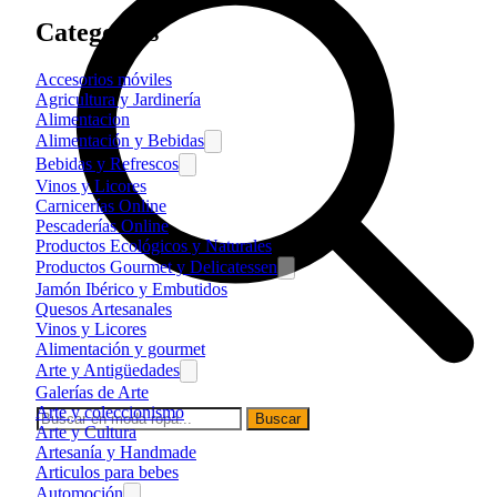
Categorías
Accesorios móviles
Agricultura y Jardinería
Alimentacion
Alimentación y Bebidas
Bebidas y Refrescos
Vinos y Licores
Carnicerías Online
Pescaderías Online
Productos Ecológicos y Naturales
Productos Gourmet y Delicatessen
Jamón Ibérico y Embutidos
Quesos Artesanales
Vinos y Licores
Alimentación y gourmet
Arte y Antigüedades
Galerías de Arte
Arte y coleccionismo
Buscar
Arte y Cultura
Artesanía y Handmade
Articulos para bebes
Automoción