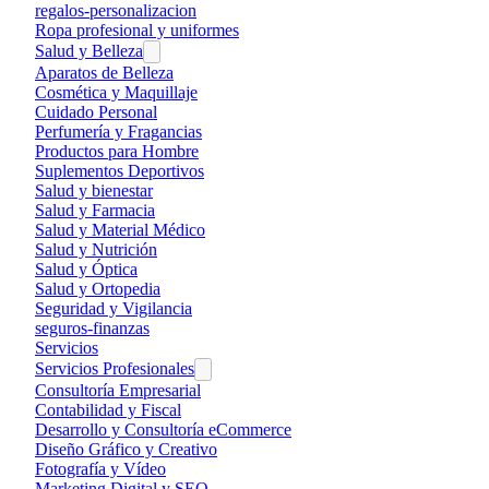
regalos-personalizacion
Ropa profesional y uniformes
Salud y Belleza
Aparatos de Belleza
Cosmética y Maquillaje
Cuidado Personal
Perfumería y Fragancias
Productos para Hombre
Suplementos Deportivos
Salud y bienestar
Salud y Farmacia
Salud y Material Médico
Salud y Nutrición
Salud y Óptica
Salud y Ortopedia
Seguridad y Vigilancia
seguros-finanzas
Servicios
Servicios Profesionales
Consultoría Empresarial
Contabilidad y Fiscal
Desarrollo y Consultoría eCommerce
Diseño Gráfico y Creativo
Fotografía y Vídeo
Marketing Digital y SEO