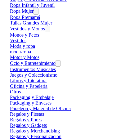
Ropa Infantil y Juvenil
Ropa Mujer
Ropa Premamá
Tallas Grandes Mujer
Vestidos y Monos
Monos y Petos
Vestidos
Moda y ropa
moda-ropa
Motor y Motos
Ocio y Entretenimiento
Instrumentos Musicales
Juegos y Coleccionismo
Libros y Literatura
Oficina y Papelería
Otros
Packaging y Embalaje
Packaging y Envases
Papeleria y Material de Oficina
Regalos y Fiestas
Regalos y flores
Regalos y Gadgets
Regalos y Merchandising
Regalos y Personalizacion