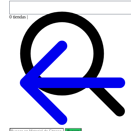
0
tiendas
|