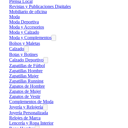
Prensa Local
Revistas y Publicaciones Digitales
Mobiliario de oficina
Moda
Moda Deportiva
Moda y Accesorios
Moda y Calzado
Moda y Complementos
Bolsos y Maletas
Calzado
Botas y Botines
Calzado Deportivo
Zapatillas de Fútbol
Zapatillas Hombre
Zapatillas Mujer
Zapatillas Running
Zapatos de Hombre
Zapatos de Mujer
Zapatos de Vestir
Complementos de Moda
Joyería y Relojería
Joyería Personalizada
Relojes de Marca
Lencería y Ropa Interior