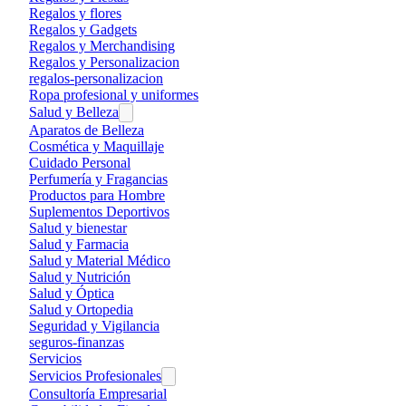
Regalos y flores
Regalos y Gadgets
Regalos y Merchandising
Regalos y Personalizacion
regalos-personalizacion
Ropa profesional y uniformes
Salud y Belleza
Aparatos de Belleza
Cosmética y Maquillaje
Cuidado Personal
Perfumería y Fragancias
Productos para Hombre
Suplementos Deportivos
Salud y bienestar
Salud y Farmacia
Salud y Material Médico
Salud y Nutrición
Salud y Óptica
Salud y Ortopedia
Seguridad y Vigilancia
seguros-finanzas
Servicios
Servicios Profesionales
Consultoría Empresarial