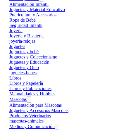
Alimentación Infantil
Juguetes y Material Educativo
Puericultura y Accesorios
Ropa de Bebé
Seguridad Infantil
Joyeria
Joyería y Bisutería
joyeria-relojes
Juguetes
Juguetes y bebé
Juguetes y Coleccionismo
Juguetes y Educación
Juguetes y Ocio
juguetes-bebes
Libros
Libros y Papelería
Libros y Publicaciones
Manualidades y Hobbies
Mascotas
Alimentación para Mascotas
Juguetes y Accesorios Mascotas
Productos Veterinarios
mascotas-animales
Medios y Comunicación