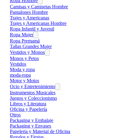
Ropa Hombre
Camisas y Camisetas Hombre
Pantalones Hombre
Trajes y Americanas
Trajes y Americanas Hombre
Ropa Infantil y Juvenil
Ropa Mujer
Ropa Premamá
Tallas Grandes Mujer
Vestidos y Monos
Monos y Petos
Vestidos
Moda y ropa
moda-ropa
Motor y Motos
Ocio y Entretenimiento
Instrumentos Musicales
Juegos y Coleccionismo
Libros y Literatura
Oficina y Papelería
Otros
Packaging y Embalaje
Packaging y Envases
Papeleria y Material de Oficina
Regalos y Fiestas