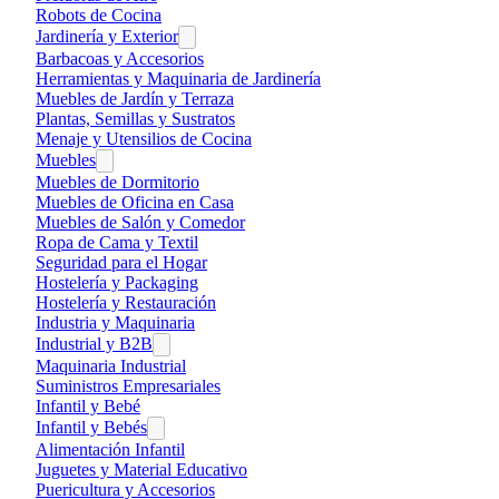
Robots de Cocina
Jardinería y Exterior
Barbacoas y Accesorios
Herramientas y Maquinaria de Jardinería
Muebles de Jardín y Terraza
Plantas, Semillas y Sustratos
Menaje y Utensilios de Cocina
Muebles
Muebles de Dormitorio
Muebles de Oficina en Casa
Muebles de Salón y Comedor
Ropa de Cama y Textil
Seguridad para el Hogar
Hostelería y Packaging
Hostelería y Restauración
Industria y Maquinaria
Industrial y B2B
Maquinaria Industrial
Suministros Empresariales
Infantil y Bebé
Infantil y Bebés
Alimentación Infantil
Juguetes y Material Educativo
Puericultura y Accesorios