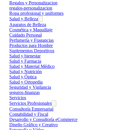
Regalos y Personalizacion
regalos-personalizacion
Ropa profesional y uniformes
Salud y Belleza
Aparatos de Belleza
Cosmética y Maquillaje
Cuidado Personal
Perfumería y Fragancias
Productos para Hombre
Suplementos Deportivos
Salud y bienestar
Salud y Farmacia
Salud y Material Médico
Salud y Nutrición
Salud y Óptica
Salud y Ortopedia
Seguridad y Vigilancia
seguros-finanzas
Servicios
Servicios Profesionales
Consultoría Empresarial
Contabilidad y Fiscal
Desarrollo y Consultoría eCommerce
Diseño Gráfico y Creativo
Fotografía y Vídeo