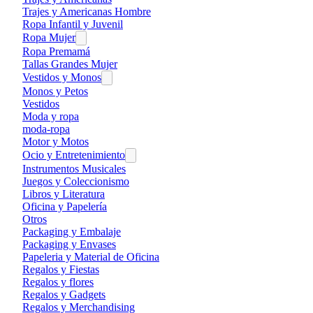
Trajes y Americanas Hombre
Ropa Infantil y Juvenil
Ropa Mujer
Ropa Premamá
Tallas Grandes Mujer
Vestidos y Monos
Monos y Petos
Vestidos
Moda y ropa
moda-ropa
Motor y Motos
Ocio y Entretenimiento
Instrumentos Musicales
Juegos y Coleccionismo
Libros y Literatura
Oficina y Papelería
Otros
Packaging y Embalaje
Packaging y Envases
Papeleria y Material de Oficina
Regalos y Fiestas
Regalos y flores
Regalos y Gadgets
Regalos y Merchandising