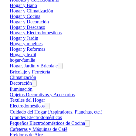
Hogar y Baño
Hogar y Climatización
Hogar y Cocina
Hogar y Decoración
Hogar y Descanso
Hogar y Electrodomésticos
Hogar y Jardin
Hogar y muebles
Hogar y Reformas
Hogar y textil
hogar-familia
Hogar, Jardín y Bricolaje
Bricolaje y Ferretería
Climatización
Decoración
Iluminación
Objetos Decorativos y Accesorios
Textiles del Hogar
Electrodomésticos
Cuidado del Hogar (Aspiradoras, Planchas, etc.)
Grandes Electrodomésticos
Pequeños Electrodomésticos de Cocina
Cafeteras y Máquinas de Café
Freidoras de Aire