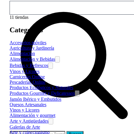
11
tiendas
Categorías
Accesorios móviles
Agricultura y Jardinería
Alimentacion
Alimentación y Bebidas
Bebidas y Refrescos
Vinos y Licores
Carnicerías Online
Pescaderías Online
Productos Ecológicos y Naturales
Productos Gourmet y Delicatessen
Jamón Ibérico y Embutidos
Quesos Artesanales
Vinos y Licores
Alimentación y gourmet
Arte y Antigüedades
Galerías de Arte
Arte y coleccionismo