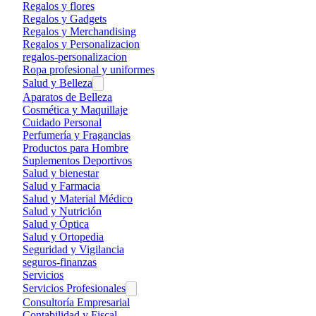
Regalos y flores
Regalos y Gadgets
Regalos y Merchandising
Regalos y Personalizacion
regalos-personalizacion
Ropa profesional y uniformes
Salud y Belleza
Aparatos de Belleza
Cosmética y Maquillaje
Cuidado Personal
Perfumería y Fragancias
Productos para Hombre
Suplementos Deportivos
Salud y bienestar
Salud y Farmacia
Salud y Material Médico
Salud y Nutrición
Salud y Óptica
Salud y Ortopedia
Seguridad y Vigilancia
seguros-finanzas
Servicios
Servicios Profesionales
Consultoría Empresarial
Contabilidad y Fiscal