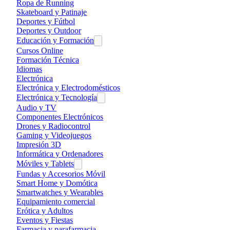
Ropa de Running
Skateboard y Patinaje
Deportes y Fútbol
Deportes y Outdoor
Educación y Formación
Cursos Online
Formación Técnica
Idiomas
Electrónica
Electrónica y Electrodomésticos
Electrónica y Tecnología
Audio y TV
Componentes Electrónicos
Drones y Radiocontrol
Gaming y Videojuegos
Impresión 3D
Informática y Ordenadores
Móviles y Tablets
Fundas y Accesorios Móvil
Smart Home y Domótica
Smartwatches y Wearables
Equipamiento comercial
Erótica y Adultos
Eventos y Fiestas
Farmacia y parafarmacia