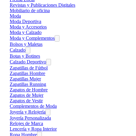
Revistas y Publicaciones Digitales
Mobiliario de oficina
Moda
Moda Deportiva
Moda y Accesorios
Moda y Calzado
Moda y Complementos
Bolsos y Maletas
Calzado
Botas y Botines
Calzado Deportivo
Zapatillas de Fútbol
Zapatillas Hombre
Zapatillas Mujer
Zapatillas Running
Zapatos de Hombre
Zapatos de Mujer
Zapatos de Vestir
Complementos de Moda
Joyería y Relojería
Joyería Personalizada
Relojes de Marca
Lencería y Ropa Interior
Ropa Hombre