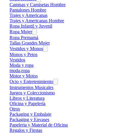
Camisas y Camisetas Hombre
Pantalones Hombre
Trajes y Americanas
Trajes y Americanas Hombre
Ropa Infantil y Juvenil
Ropa Mujer
Ropa Premamá
Tallas Grandes Mujer
Vestidos y Monos
Monos y Petos
Vestidos
Moda y ropa
moda-ropa
Motor y Motos
Ocio y Entretenimiento
Instrumentos Musicales
Juegos y Coleccionismo
Libros y Literatura
Oficina y Papelería
Otros
Packaging y Embalaje
Packaging y Envases
Papeleria y Material de Oficina
Regalos y Fiestas