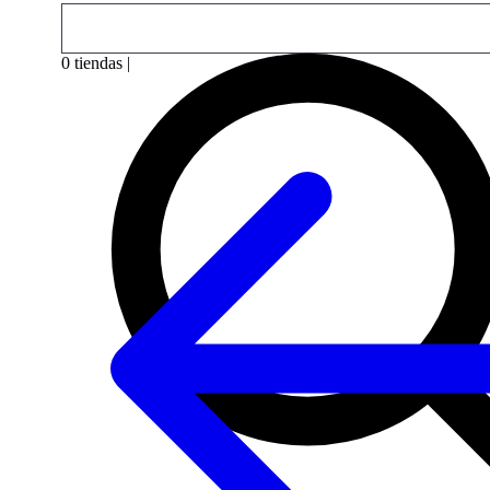
0
tiendas
|