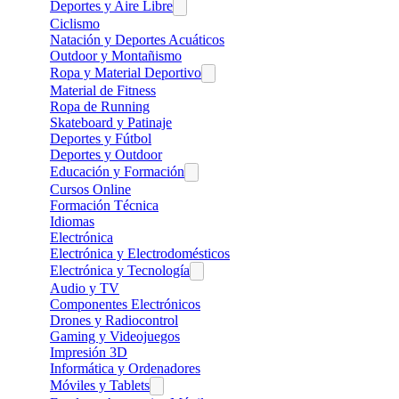
Deportes y Aire Libre
Ciclismo
Natación y Deportes Acuáticos
Outdoor y Montañismo
Ropa y Material Deportivo
Material de Fitness
Ropa de Running
Skateboard y Patinaje
Deportes y Fútbol
Deportes y Outdoor
Educación y Formación
Cursos Online
Formación Técnica
Idiomas
Electrónica
Electrónica y Electrodomésticos
Electrónica y Tecnología
Audio y TV
Componentes Electrónicos
Drones y Radiocontrol
Gaming y Videojuegos
Impresión 3D
Informática y Ordenadores
Móviles y Tablets