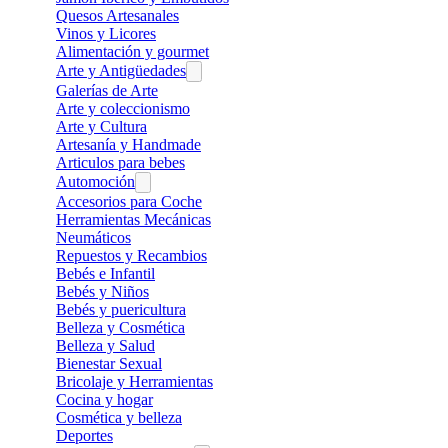
Quesos Artesanales
Vinos y Licores
Alimentación y gourmet
Arte y Antigüedades
Galerías de Arte
Arte y coleccionismo
Arte y Cultura
Artesanía y Handmade
Articulos para bebes
Automoción
Accesorios para Coche
Herramientas Mecánicas
Neumáticos
Repuestos y Recambios
Bebés e Infantil
Bebés y Niños
Bebés y puericultura
Belleza y Cosmética
Belleza y Salud
Bienestar Sexual
Bricolaje y Herramientas
Cocina y hogar
Cosmética y belleza
Deportes