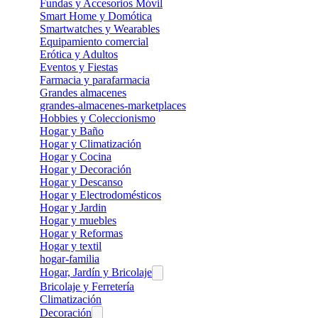
Fundas y Accesorios Móvil
Smart Home y Domótica
Smartwatches y Wearables
Equipamiento comercial
Erótica y Adultos
Eventos y Fiestas
Farmacia y parafarmacia
Grandes almacenes
grandes-almacenes-marketplaces
Hobbies y Coleccionismo
Hogar y Baño
Hogar y Climatización
Hogar y Cocina
Hogar y Decoración
Hogar y Descanso
Hogar y Electrodomésticos
Hogar y Jardin
Hogar y muebles
Hogar y Reformas
Hogar y textil
hogar-familia
Hogar, Jardín y Bricolaje
Bricolaje y Ferretería
Climatización
Decoración