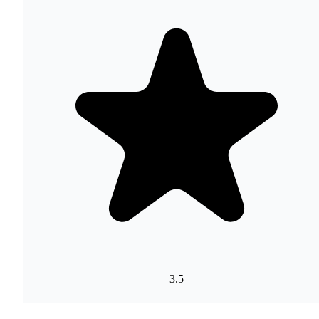
suscritos que permanezcan en la audiencia, lo que puede
inflar la factura si no se mantienen las listas limpias.
Veredicto: merece la pena
Mailchimp
Mailchimp sigue siendo la opción más sólida para pymes
negocios que empiezan con email marketing. Su facilida
de uso, plan gratuito funcional y ecosistema de más de 3
integraciones la hacen accesible y versátil. No es la
plataforma más potente para ecommerce avanzado
3.5
(Klaviyo la supera en segmentación y datos
transaccionales) ni la más económica para listas grandes