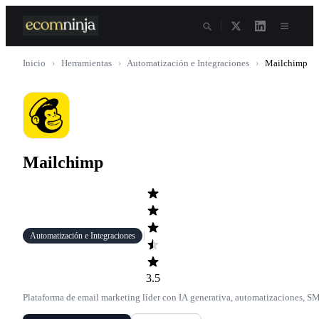
Skip
to
content
Inicio
›
Herramientas
›
Automatización e Integraciones
›
Mailchimp
Mailchimp
Automatización e Integraciones
3.5
Plataforma de email marketing líder con IA generativa, automatizaciones, S
y +300 integraciones. De Intuit.