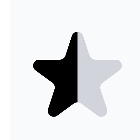
Mailchimp opera con cuatro planes basados en el númer
de contactos. El plan
Free
permite hasta 500 contactos y
1.000 emails mensuales con funcionalidades básicas. El
plan
Essentials
arranca en $13/mes para 500 contactos,
añadiendo plantillas premium, A/B testing y soporte 24/7
El plan
Standard
, el más popular, comienza en $20/mes
incluye automatizaciones avanzadas, segmentación
predictiva y optimización del momento de envío. El plan
Premium
parte de $350/mes para equipos grandes con
necesidades avanzadas de segmentación y reporting.
El escalado de precios por contactos es el principal punt
de fricción: 5.000 contactos cuestan unos $85/mes en
Standard, 10.000 contactos ~$145/mes y 25.000 contact
~$355/mes. Mailchimp cobra también por contactos no