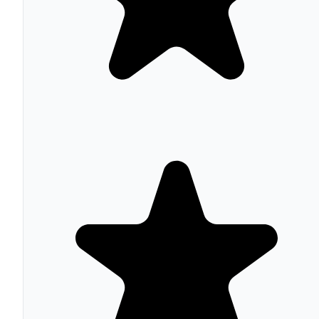
de prompts. Según datos de Mailchimp, sus clientes han
enviado más de 9.800 millones de emails con contenido
generado por IA. También incorpora optimización
predictiva del momento de envío y segmentación
demográfica predicha.
Integraciones y ecosistema
Mailchimp ofrece más de 300 integraciones nativas, lo q
la convierte en una de las plataformas más conectadas de
mercado. Shopify, WooCommerce, Stripe, WordPress,
Canva, Salesforce, Google Analytics, Facebook, Instagr
y Zapier son solo las más populares. La integración con 
ecosistema Intuit (QuickBooks, especialmente) permite