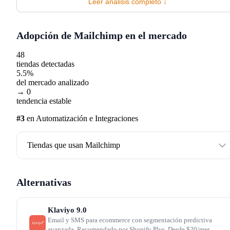
(email + SMS) solo están disponibles desde el plan
Leer análisis completo ↓
Standard.
Adopción de Mailchimp en el mercado
Comparativa con Klaviyo: dos filosofías
48
tiendas detectadas
distintas
5.5%
del mercado analizado
→ 0
La comparación Mailchimp vs Klaviyo es inevitable y
tendencia estable
revela dos enfoques diferentes. Klaviyo se construyó des
#3
en Automatización e Integraciones
el dato transaccional de ecommerce: cada segmento, cad
Tiendas que usan Mailchimp
flow y cada recomendación se alimenta del historial de
pedidos y navegación en tiempo real. Mailchimp es más
Alternativas
generalista: sirve igual para una tienda online que para u
blog, una consultoría o una ONG.
Klaviyo
9.0
Email y SMS para ecommerce con segmentación predictiva
En segmentación ecommerce, Klaviyo gana por goleada:
avanzada. Recomendado por Shopify Plus. Desde $20/mes.