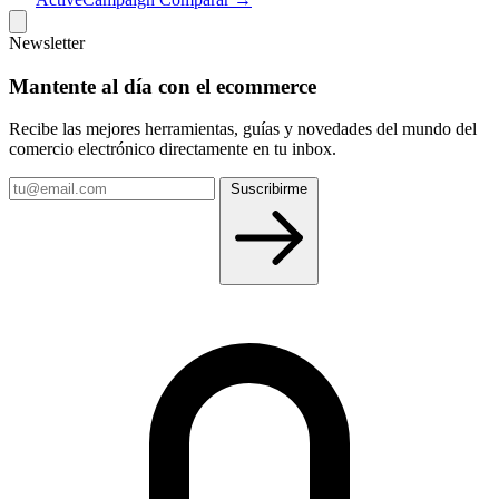
Intuit Assist (IA generativa): generación de borrador
Newsletter
de email, líneas de asunto, contenido y
recomendaciones de diseño
Mantente al día con el ecommerce
SMS marketing: campañas y automatizaciones por
Recibe las mejores herramientas, guías y novedades del mundo del
comercio electrónico directamente en tu inbox.
texto con créditos según región y volumen
Tu
Suscribirme
email
Segmentación predictiva: demografía predicha,
probabilidad de compra, segmentos comportamental
y por engagement
Landing pages y formularios: creador integrado para
páginas de captación, popups y formularios embebid
Content Studio: gestor de activos visuales con editor
de imagen integrado y conexión a Canva
A/B testing y optimización: testing de asunto,