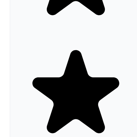
cruzar datos financieros y de marketing para segmentaci
basada en comportamiento de compra real.
El
Content Studio
de Mailchimp centraliza activos
gráficos y permite edición básica de imágenes sin salir d
la plataforma. Las landing pages integradas y los
formularios de captación completan un ecosistema que
permite a un negocio pequeño gestionar toda su presenci
de marketing digital desde un solo lugar.
Precios y planes de Mailchimp en
2026