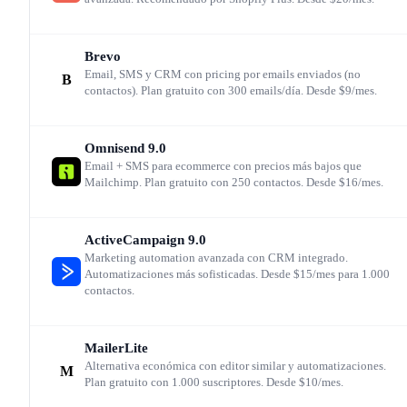
CLV predictivo, probabilidad de compra, segmentos
dinámicos por comportamiento. Mailchimp ofrece
Brevo
Email, SMS y CRM con pricing por emails enviados (no
B
segmentación predictiva, pero menos granular. En facili
contactos). Plan gratuito con 300 emails/día. Desde $9/mes.
de uso y versatilidad, Mailchimp sigue adelante: su edito
es más intuitivo, tiene más plantillas, y funciona bien pa
Omnisend
9.0
Email + SMS para ecommerce con precios más bajos que
negocios que no son ecommerce puro.
Mailchimp. Plan gratuito con 250 contactos. Desde $16/mes.
El ecosistema de 300+ integraciones
ActiveCampaign
9.0
Marketing automation avanzada con CRM integrado.
Automatizaciones más sofisticadas. Desde $15/mes para 1.000
Donde Mailchimp brilla es en conectividad. Con más de
contactos.
300 integraciones nativas, se conecta con prácticamente
cualquier herramienta del stack de marketing: CRMs,
MailerLite
Alternativa económica con editor similar y automatizaciones.
M
plataformas de ecommerce, herramientas de diseño,
Plan gratuito con 1.000 suscriptores. Desde $10/mes.
analytics, pasarelas de pago y redes sociales. Esto reduce