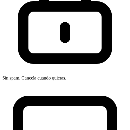
contenido, hora de envío y segmento con selección
automática de ganador
Reporting y analytics: dashboards de rendimiento de
campaña, benchmarks del sector, atribución de
ingresos para ecommerce
CRM básico: gestión de contactos con tags, campos
personalizados, notas y timeline de actividad
Sin spam. Cancela cuando quieras.
Transactional email (Mandrill): módulo adicional par
emails transaccionales con alta entregabilidad
Multiusuario con roles: gestión de permisos por
usuario según plan (1 a ilimitados)