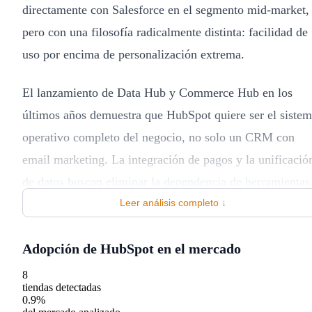
directamente con Salesforce en el segmento mid-market,
pero con una filosofía radicalmente distinta: facilidad de
uso por encima de personalización extrema.
El lanzamiento de Data Hub y Commerce Hub en los
últimos años demuestra que HubSpot quiere ser el siste
operativo completo del negocio, no solo un CRM con
email marketing. La integración de pagos y la unificació
de datos buscan eliminar la dependencia de herramientas
Leer análisis completo ↓
externas, algo que beneficia a empresas que prefieren un
solo proveedor frente a un stack fragmentado.
Adopción de HubSpot en el mercado
El problema del pricing y la escalabilidad
8
tiendas detectadas
0.9%