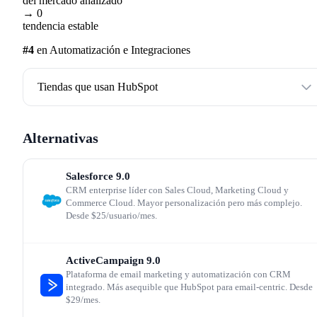
del mercado analizado
El elefante en la habitación sigue siendo el pricing. La
→ 0
rebaja de Starter a 9 €/mes es un movimiento agresivo p
tendencia estable
captar volumen, pero el salto a Professional no ha
#4
en Automatización e Integraciones
cambiado. Una empresa que empieza con 3 usuarios en
Tiendas que usan HubSpot
Starter (27 €/mes) y necesita automatización avanzada o
reporting custom se enfrenta a un incremento a 792 €/me
Alternativas
más el onboarding obligatorio. Para muchas pymes
españolas, ese salto es inasumible.
Salesforce
9.0
CRM enterprise líder con Sales Cloud, Marketing Cloud y
La alternativa es combinar HubSpot Free/Starter con
Commerce Cloud. Mayor personalización pero más complejo.
Desde $25/usuario/mes.
herramientas especializadas (Mailchimp para email,
Pipedrive para ventas), pero eso anula la ventaja principa
ActiveCampaign
9.0
de la plataforma: la unificación de datos.
Plataforma de email marketing y automatización con CRM
integrado. Más asequible que HubSpot para email-centric. Desde
$29/mes.