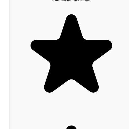
Los Hubs de HubSpot: qué incluye
cada uno
Marketing Hub
cubre email marketing, landing pages,
formularios, automatización de workflows, gestión de
anuncios (Google, Meta, LinkedIn), segmentación
avanzada y reporting de atribución multi-touch. Los plan
Professional y Enterprise añaden social media, lead scor
predictivo y customer journey analytics.
Sales Hub
gestiona el pipeline de ventas con deal tracki
secuencias de email automatizadas, programación de
reuniones, cotizaciones y previsiones de ingresos. El pla