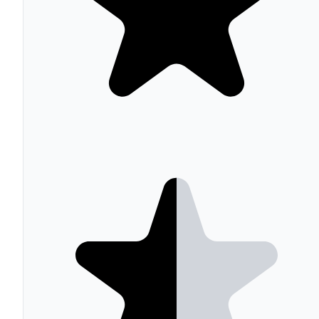
El salto de Starter a Professional sigue siendo el punto m
criticado: de 9 € a 792 € al mes no existe plan intermedio
Además, Professional exige un onboarding obligatorio d
2.930 € y Enterprise de 6.830 €. Para ecommerce, los
contactos de marketing adicionales suponen un coste ext
significativo a medida que crece la base de datos.
HubSpot para ecommerce: ¿tiene
sentido?
HubSpot no es una plataforma de ecommerce, pero su
integración con Shopify, WooCommerce, BigCommerce