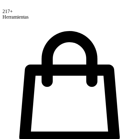
Shopify
WooCommerce
Magento
BigCommerce
Google
217+
Ads
Meta Ads (Facebook e Instagram)
LinkedIn
Herramientas
Ads
Slack
Zoom
Salesforce
Gmail / Google
Workspace
Outlook / Microsoft
365
Zapier
WordPress
Stripe
QuickBooks
Eventbrite