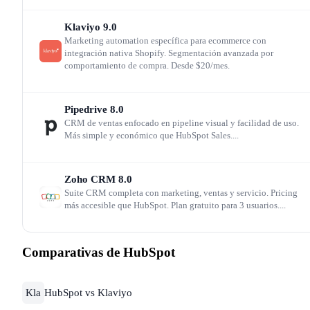
HubSpot vs. el ecosistema ecommerce
Klaviyo
9.0
Marketing automation específica para ecommerce con
Para tiendas online, HubSpot funciona mejor como capa
integración nativa Shopify. Segmentación avanzada por
CRM y marketing automation que como herramienta
comportamiento de compra. Desde $20/mes.
operativa. Su integración con Shopify es la más madura:
sincroniza productos, pedidos y clientes
Pipedrive
8.0
CRM de ventas enfocado en pipeline visual y facilidad de uso.
bidireccionalmente, permitiendo workflows de abandono
Más simple y económico que HubSpot Sales....
de carrito, upselling post-compra y segmentación por val
de cliente (RFM). La integración con WooCommerce
Zoho CRM
8.0
Suite CRM completa con marketing, ventas y servicio. Pricing
existe pero requiere plugins de terceros y es menos fluida
más accesible que HubSpot. Plan gratuito para 3 usuarios....
La competencia directa en el espacio ecommerce viene d
Comparativas de HubSpot
Klaviyo (especializado, con mejor segmentación por
comportamiento de compra) y ActiveCampaign (más
Kla
HubSpot vs Klaviyo
asequible en planes intermedios). HubSpot gana cuando 