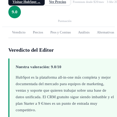
Visitar HubSpot →
Ver Precios
Freemium desde $20/mes
3 Abr 2
9.0
Puntuación
Veredicto
Precios
Pros y Contras
Análisis
Alternativas
Veredicto del Editor
Nuestra valoración: 9.0/10
HubSpot es la plataforma all-in-one más completa y mejor
documentada del mercado para equipos de marketing,
ventas y soporte que quieren trabajar sobre una base de
datos unificada. El CRM gratuito sigue siendo imbatible y el
plan Starter a 9 €/mes es un punto de entrada muy
competitivo.