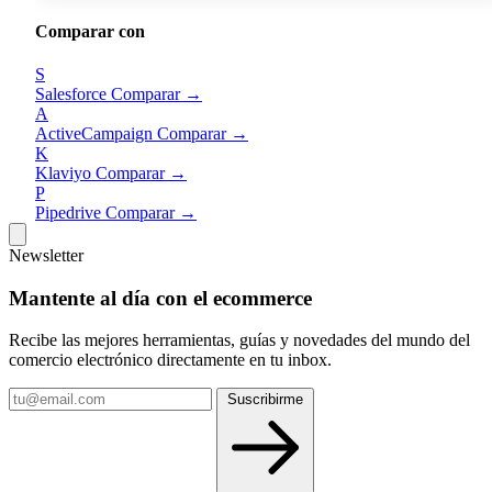
Características Principales
Comparar con
Smart CRM:
gestión centralizada de contactos,
S
Salesforce
Comparar →
empresas y deals con timeline unificado de actividad
A
ActiveCampaign
Comparar →
propiedades personalizables y scoring
K
Klaviyo
Comparar →
Marketing Hub:
email marketing drag-and-drop,
P
Pipedrive
Comparar →
landing pages, workflows de automatización
multicanal, gestión de anuncios en
Newsletter
Google/Meta/LinkedIn y segmentación avanzada
Mantente al día con el ecommerce
Sales Hub:
pipeline visual de ventas, secuencias de
Recibe las mejores herramientas, guías y novedades del mundo del
comercio electrónico directamente en tu inbox.
email automatizadas, programación de reuniones,
Tu
Suscribirme
cotizaciones, forecasting y playbooks de ventas
email
Service Hub:
helpdesk con ticketing, base de
conocimiento, portal del cliente, encuestas NPS/CSA