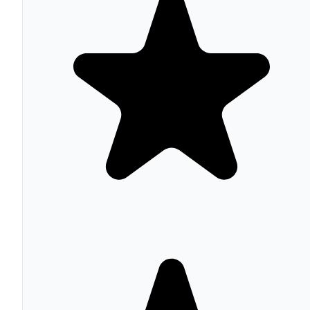
Professional incorpora playbooks de ventas y ABM
(Account-Based Marketing).
Service Hub
ofrece helpdesk con ticketing, base de
conocimiento, encuestas de satisfacción (NPS, CSAT),
portal del cliente y SLA management. Enterprise añade
health scores de cliente y datos de uso en tiempo real.
Content Hub
permite crear y gestionar páginas web,
blogs, contenido multicanal y landing pages con un CM
integrado y herramientas de IA para generación de
contenido.
Commerce Hub
facilita la gestión de pagos: presupuesto
cobros recurrentes, suscripciones y facturación directa