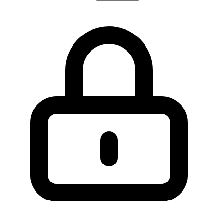
SLA management y health scores
Content Hub:
CMS integrado para webs, blogs y
landing pages con generación de contenido asistida p
IA y personalización por segmento
Commerce Hub:
presupuestos, cobros, suscripcione
y facturación directa desde el CRM sin necesidad de
herramienta externa
Data Hub:
unificación, limpieza y activación de dat
de cliente procedentes de múltiples fuentes y
herramientas
Breeze AI:
asistente conversacional nativo, agentes 
IA para prospección y contenido, y copiloto integrad