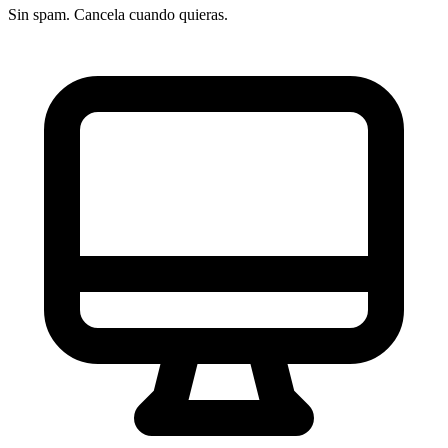
en todos los Hubs
Sin spam. Cancela cuando quieras.
Reporting y dashboards:
informes personalizados,
atribución de ingresos multi-touch, customer journey
analytics y dashboards compartidos entre equipos
Marketplace de integraciones:
más de 1.700 apps
conectadas incluyendo Shopify, WooCommerce,
Salesforce, Google Workspace, Slack, Zoom y
herramientas de BI
HubSpot Academy:
plataforma de formación gratui
con certificaciones en inbound marketing, ventas,
CRM y contenido
Se integra con 17 herramientas