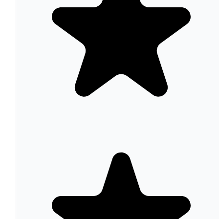
desde el CRM.
Data Hub
unifica, limpia y activa datos de cliente
procedentes de diferentes fuentes y herramientas externas
Precios de HubSpot en 2026
HubSpot mantiene un modelo freemium agresivo: el C
básico es gratuito sin límite de contactos. Los Hubs de
pago arrancan con el plan
Starter desde 9 €/mes por
usuario
(facturación anual), una bajada notable respecto 
pricing anterior de 20 €/mes. Professional parte de 792
€/mes (3 usuarios incluidos) y Enterprise desde 3.300
€/mes (5 usuarios).