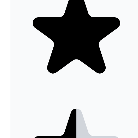
catálogo, pedidos y clientes compartidos o
independientes; 75+ idiomas nativos
SEO integrado: URLs amigables configurables, meta
tags, sitemaps XML automáticos y datos estructurad
para rich snippets en Google
Arquitectura PHP/Symfony con hooks modulares,
templates Twig y API webservice REST para
integraciones con ERPs y sistemas externos
4.000+ módulos en Addons Marketplace: pagos
(PayPal, Stripe, Redsys), envíos (SEUR, DHL,
Packlink), marketing y analytics
Checkout configurable con guest checkout, one-page
checkout y múltiples métodos de pago; reglas de