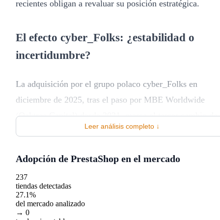
recientes obligan a revaluar su posición estratégica.
El efecto cyber_Folks: ¿estabilidad o
incertidumbre?
La adquisición por el grupo polaco cyber_Folks en
diciembre de 2025, tras el paso por MBE Worldwide
(Oaktree Capital) desde 2021, marca el tercer cambio de
Leer análisis completo ↓
propiedad significativo en cuatro años. Para los merchant
esto genera una pregunta legítima sobre la continuidad d
Adopción de PrestaShop en el mercado
roadmap. Lo positivo: cyber_Folks es un grupo de
237
infraestructura web con experiencia en hosting y dominio
tiendas detectadas
lo que podría reforzar la oferta cloud de PrestaShop. Lo
27.1%
del mercado analizado
preocupante: cada cambio de propiedad ha reorientado
→ 0