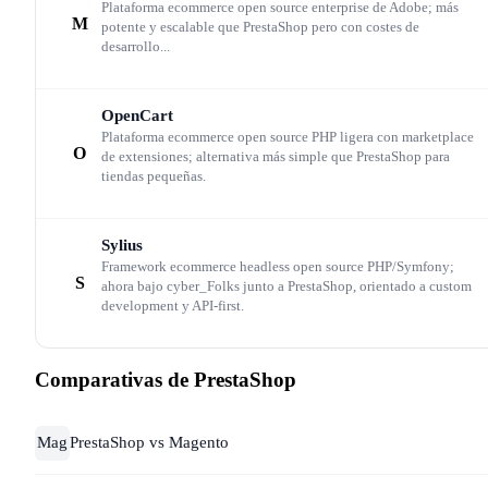
Plataforma ecommerce open source enterprise de Adobe; más
versiones anteriores.
M
potente y escalable que PrestaShop pero con costes de
desarrollo...
Multitienda nativa: la funcionalidad
OpenCart
diferencial
Plataforma ecommerce open source PHP ligera con marketplace
O
de extensiones; alternativa más simple que PrestaShop para
tiendas pequeñas.
Pocas plataformas open source ofrecen multitienda real
desde un solo backoffice sin módulos adicionales.
Sylius
PrestaShop permite gestionar múltiples tiendas con
Framework ecommerce headless open source PHP/Symfony;
S
ahora bajo cyber_Folks junto a PrestaShop, orientado a custom
catálogos compartidos o independientes, clientes
development y API-first.
unificados y configuraciones de dominio separadas. Para
merchants que operan en varios mercados europeos con
Comparativas de PrestaShop
idiomas y monedas diferentes, esta funcionalidad justific
por sí sola la elección de PrestaShop sobre
Mag
PrestaShop vs Magento
WooCommerce, donde el multitienda requiere WordPres