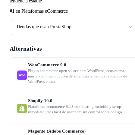
tendencia estable
prioridades, y los módulos y themes de terceros tardan e
#1
en Plataformas eCommerce
adaptarse.
Tiendas que usan PrestaShop
Arquitectura Symfony: ventaja técnica
real
Alternativas
La migración a Symfony completada en PrestaShop 8.x
WooCommerce
9.0
Plugin ecommerce open source para WordPress; ecosistema
sitúa la plataforma en una base técnica moderna. Twig p
masivo con menor curva de aprendizaje pero dependencia de
templates, Doctrine para base de datos y el sistema de
WordPress como...
hooks modulares permiten un desarrollo profesional que
respeta estándares de la industria PHP. Para agencias y
Shopify
10.0
Plataforma ecommerce SaaS con hosting incluido y setup
desarrolladores, esto significa talento más accesible
inmediato; más fácil de usar pero sin control sobre código...
(cualquier desarrollador Symfony puede trabajar con
PrestaShop) y un código base más mantenible que
Magento (Adobe Commerce)