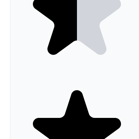
carrito con cupones y descuentos
Se integra con 14 herramientas
PayPal
Stripe
Redsys
Adyen
SEUR
DHL
Packlink
Mailchim
Analytics 4
Facebook Pixel
Google Ads
SAP
Odoo