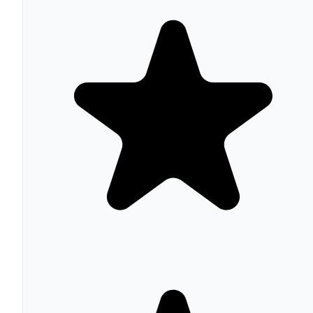
El software es gratuito, pero los costes reales incluyen
hosting (10-500 EUR/mes según tráfico), themes premi
(60-300 EUR), módulos de pago (30-200 EUR cada uno)
soporte oficial desde 300 USD/año. El coste de setup
típico para una tienda profesional se sitúa entre 500 y
5.000 EUR según la complejidad del proyecto.
Características Principales
Catálogo avanzado: variantes, combinaciones, packs
productos virtuales, multi-almacén y precios
específicos por grupo de clientes
Multitienda nativa desde un solo backoffice con