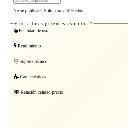
No se publicará. Solo para verificación.
Migraciones entre versiones: el punto de
Valora los siguientes aspectos
*
dolor
Facilidad de uso
Las actualizaciones entre versiones mayores de PrestaSh
Rendimiento
siguen siendo el principal punto de fricción. La migració
de 1.6 a 1.7 fue traumática para muchos merchants, con
Soporte técnico
modules incompatibles y themes que requerían reescritur
Características
completa. El salto a 8.x ha sido más limpio gracias a
Symfony, pero sigue requiriendo testing exhaustivo y, en
Relación calidad-precio
muchos casos, inversión profesional. Este factor hace qu
muchas tiendas permanezcan en versiones antiguas con
vulnerabilidades conocidas.