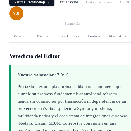
Visitar PrestaShop →
Ver Precios
Gratis (open source)
3 Abr 202
7.0
Puntuación
Veredicto
Precios
Pros y Contras
Análisis
Alternativas
Veredicto del Editor
Nuestra valoración: 7.0/10
PrestaShop es una plataforma sólida para ecommerce que
cumple su promesa fundamental: control total sobre tu
tienda sin comisiones por transacción ni dependencia de un
proveedor SaaS. Su arquitectura Symfony moderna, la
multitienda nativa y el ecosistema de integraciones europeas
(Redsys, Bizum, SEUR, Correos) la convierten en una
opción natural para pymes en España y Latinoamérica.