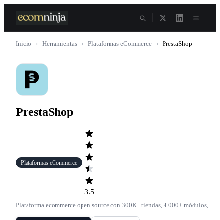
Skip
to
content
Inicio
›
Herramientas
›
Plataformas eCommerce
›
PrestaShop
PrestaShop
Plataformas eCommerce
3.5
Plataforma ecommerce open source con 300K+ tiendas, 4.000+ módulos,
multitienda nativa y comunidad de 1M+ miembros; software gratuito.