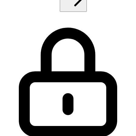
Privacidad y alternativas
reCAPTCHA transmite datos de comportamiento a
Google, incluyendo cookies, plugins del navegador y
movimientos del ratón, lo que genera preocupaciones de
privacidad bajo GDPR y ePrivacy. El Tribunal Regional 
Baviera dictaminó en 2023 que reCAPTCHA requiere
consentimiento explícito bajo GDPR por transferir datos 
servidores de Google en EEUU. Alternativas como
hCaptcha ofrecen cumplimiento GDPR nativo, Cloudflar
Turnstile es gratuito y privacy-first, y FriendlyCaptcha e
una solución europea GDPR-compliant. La adopción de
reCAPTCHA sigue siendo dominante por su integración