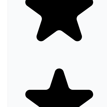
checkout y formularios.
Versiones y funcionamiento técnico
reCAPTCHA v2 Checkbox presenta el widget "No soy u
robot" y escala a desafíos visuales (seleccionar imágenes
con semáforos, cruces peatonales, autobuses) cuando el
riesgo es alto. reCAPTCHA v2 Invisible ejecuta el anális
sin checkbox visible, activándose automáticamente al
enviar formularios. reCAPTCHA v3 retorna un score (0.
= probablemente bot, 1.0 = probablemente humano) con
cada acción del usuario, permitiendo respuestas
adaptativas: score alto pasa directamente, score medio