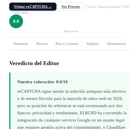
checkbox visible (v2). Gratuito hasta 1M evaluaciones/mes. Enterprise con
Visitar reCAPTCHA →
Ver Precios
scoring avanzado desde $1/1.000 evaluaciones.
Gratis / Enterprise desde 1 US
9 Feb 2026
8.0
Puntuación
Veredicto
Precios
Pros y Contras
Análisis
Alternativas
Veredicto del Editor
Nuestra valoración: 8.0/10
reCAPTCHA sigue siendo la solución antispam más efectiva
y de menor fricción para la mayoría de sitios web en 2026,
pero su posición de referencia se está erosionando por dos
flancos: privacidad y rendimiento. El RGPD ha convertido la
integración de cualquier servicio Google en un asunto legal
que requiere gestión activa del consentimiento, y Cloudflare