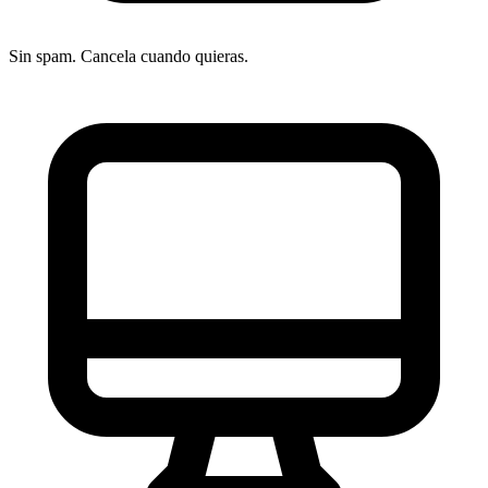
con el ecosistema Google y su eficacia comprobada, per
Sin spam. Cancela cuando quieras.
la tendencia regulatoria europea impulsa la migración
hacia alternativas privacy-first para sitios con audiencia
EU.
Modelo de precios
reCAPTCHA ofrece un tier gratuito con hasta 1 millón d
evaluaciones mensuales que cubre la mayoría de sitios w
pequeños y medianos. reCAPTCHA Enterprise se factur
por evaluaciones: las primeras 1-100.000 evaluaciones
cuestan 1 USD por cada 1.000, de 100.001 a 1.000.000
cuestan 0,50 USD por cada 1.000, y más de 1 millón