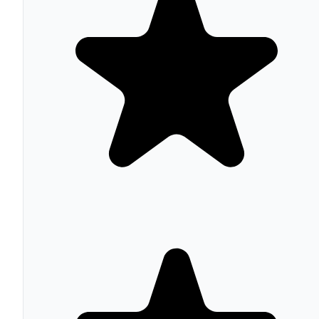
Tras la adquisición por Google, el sistema se integró con
digitalización de Google Street View, donde los usuarios
identificaban números de casas y nombres de calles en
imágenes borrosas. reCAPTCHA v2 (2014) introdujo el
Advanced Risk Analysis Engine que analiza cookies,
movimiento del ratón, velocidad de escritura y historial 
navegación antes de mostrar un desafío visual. Si el
análisis determina que el usuario es humano, basta con
hacer clic en el checkbox. reCAPTCHA v3 opera
completamente en background sin interacción del usuario
retornando un score que el sitio web interpreta según sus
propios umbrales. reCAPTCHA Enterprise, lanzado en
2020, integra Machine Learning de Google Cloud para
detectar patrones de fraude sofisticados en login, registro