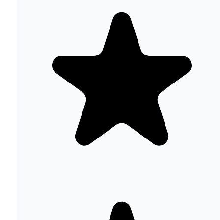
checkbox "No soy un robot" con análisis de
comportamiento. reCAPTCHA v3 (2018) eliminó la
interacción visible del usuario, asignando un score de 0.0
1.0 basado en señales de comportamiento. reCAPTCHA
Enterprise (2020) añadió protección avanzada para
empresas con scoring granular, analytics de fraude y
protección de cuentas. Google reporta que reCAPTCHA
protege más de 5 millones de sitios web globalmente.
Origen y evolución
Von Ahn concibió reCAPTCHA como sistema de "huma
computation": los CAPTCHAs que los usuarios resolvía
digitalizaban palabras que el OCR no podía reconocer.