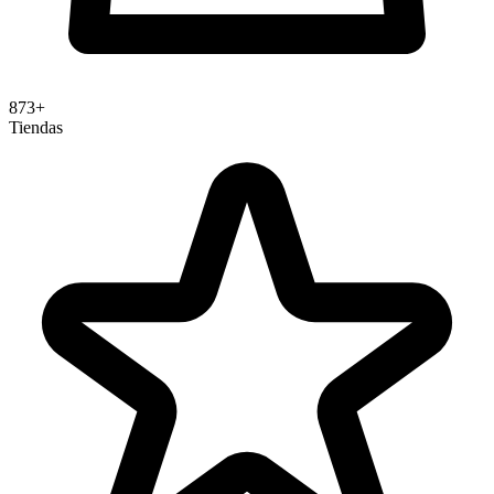
reCAPTCHA v3: scoring invisible 0.0-1.0 sin
interacción del usuario; análisis de comportamiento 
background en cada acción
873+
Tiendas
Enterprise: account defender para protección de
cuentas, password leak detection, analytics de fraude
dashboards en Google Cloud
Admin Console: estadísticas de tráfico, distribución 
scores, detección de anomalías y gestión de dominio
registrados
API de verificación backend: validación server-side
del token con score, hostname, acción y timestamp
para cada evaluación
Implementación multi-página: evaluación continua d