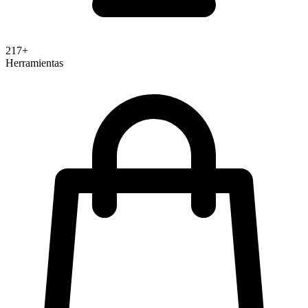
cuestan 0,25 USD por cada 1.000. Enterprise incluye
analytics avanzados, account defender, password leak
217+
detection, labels personalizados y soporte de Google
Herramientas
Cloud. No hay costes de instalación ni compromisos
anuales. El modelo de pricing por uso hace que
reCAPTCHA sea accesible para cualquier tamaño de siti
desde blogs personales hasta marketplaces con millones 
transacciones mensuales.
Características Principales
reCAPTCHA v2 Checkbox: widget «No soy un robo
con escalado a desafíos visuales basado en análisis d
riesgo del usuario