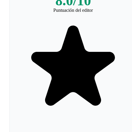
8.0
/10
Puntuación del editor
¿Qué es reCAPTCHA?
reCAPTCHA es un servicio gratuito de Google que
protege sitios web contra spam, bots y abuso automatiza
mediante desafíos que distinguen entre humanos y
máquinas. Originalmente creado en 2007 por Luis von
Ahn, Ben Maurer, Colin McMillen y David Abraham en 
Universidad Carnegie Mellon, reCAPTCHA fue adquirid
por Google en septiembre de 2009. La primera versión
pedía a los usuarios transcribir texto distorsionado de
libros digitalizados, contribuyendo simultáneamente a la
digitalización de textos para Google Books y el archivo 
New York Times. reCAPTCHA v2 (2014) introdujo el