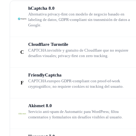
tiene coste directo.
hCaptcha
8.0
Alternativa privacy-first con modelo de negocio basado en
reCAPTCHA Enterprise
es la versión de pago con
labeling de datos; GDPR-compliant sin transmisión de datos a
Google.
funcionalidades adicionales: scoring más granular, datos
detección de amenazas por tipo (credential stuffing,
Cloudflare Turnstile
scraping, etc.), integración con Cloud Armor para bloqu
CAPTCHA invisible y gratuito de Cloudflare que no requiere
C
desafíos visuales; privacy-first con zero tracking.
a nivel de red, soporte para aplicaciones móviles nativas
(iOS/Android SDK), y acceso a la API de anotaciones pa
FriendlyCaptcha
entrenar el modelo con datos propios. El precio es $1 po
CAPTCHA europeo GDPR-compliant con proof-of-work
F
cada 1.000 evaluaciones adicionales superado el umbral
cryptográfico; no requiere cookies ni tracking del usuario.
gratuito de 10.000/mes.
Akismet
8.0
Servicio anti-spam de Automattic para WordPress; filtra
Integración técnica: lo que implica en la
comentarios y formularios sin desafíos visibles al usuario.
práctica