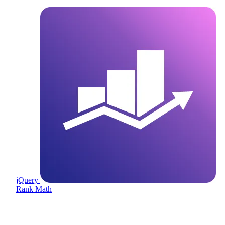
jQuery
Rank Math