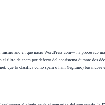
—el mismo año en que nació WordPress.com— ha procesado má
 el filtro de spam por defecto del ecosistema durante dos dé
smet, que lo clasifica como spam o ham (legítimo) basándose 
almente: el plugin envía el contenido del comentario, la IP