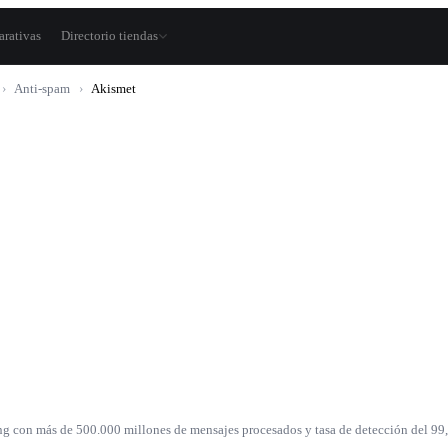
rativas
Directorio tiendas
›
Anti-spam
›
Akismet
g con más de 500.000 millones de mensajes procesados y tasa de detección del 99,9