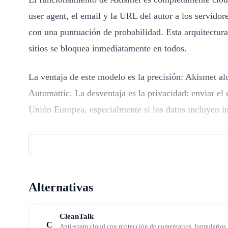
user agent, el email y la URL del autor a los servido
con una puntuación de probabilidad. Esta arquitectur
sitios se bloquea inmediatamente en todos.
La ventaja de este modelo es la precisión: Akismet al
Automattic. La desventaja es la privacidad: enviar el
Unión Europea, especialmente si los datos incluyen i
GDPR y privacidad: el debate que no c
La conformidad de Akismet con el GDPR europeo es u
Alternativas
personales de los visitantes (IP, email, contenido de
Privacy Framework en 2023, la transferencia tiene cobe
CleanTalk
procesamiento y, según algunos expertos, obtenga con
C
Anti-spam cloud con protección de comentarios, formularios