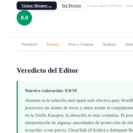
Visitar Akismet →
Ver Precios
Gratis / desde 9.95€/mes
3 Ab
8.0
Veredicto
Precios
Pros y Contras
Análisis
Alte
Veredicto del Editor
Nuestra valoración: 8.0/10
Akismet es la solución anti-spam más efectiva para WordPr
proyectos sin ánimo de lucro y sitios donde el cumplimient
en la Unión Europea, la situación es más compleja. El pro
interpretación de algunas autoridades de protección de da
ecuación: a ese precio, CleanTalk (9 $/año) o Antispam Be