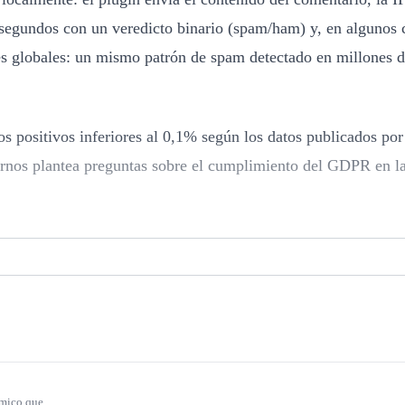
lisegundos con un veredicto binario (spam/ham) y, en algunos 
nes globales: un mismo patrón de spam detectado en millones 
os positivos inferiores al 0,1% según los datos publicados por
xternos plantea preguntas sobre el cumplimiento del GDPR en l
018. El problema es estructural: Akismet transmite datos
ras el fin del Privacy Shield y la aprobación del EU-US Data
s informe a sus usuarios en la política de privacidad de este
mico que...