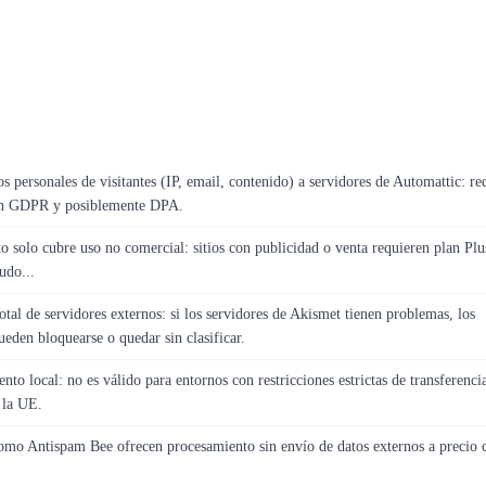
s personales de visitantes (IP, email, contenido) a servidores de Automattic: re
n GDPR y posiblemente DPA.
to solo cubre uso no comercial: sitios con publicidad o venta requieren plan Plu
udo...
tal de servidores externos: si los servidores de Akismet tienen problemas, los
eden bloquearse o quedar sin clasificar.
nto local: no es válido para entornos con restricciones estrictas de transferenci
 la UE.
como Antispam Bee ofrecen procesamiento sin envío de datos externos a precio 