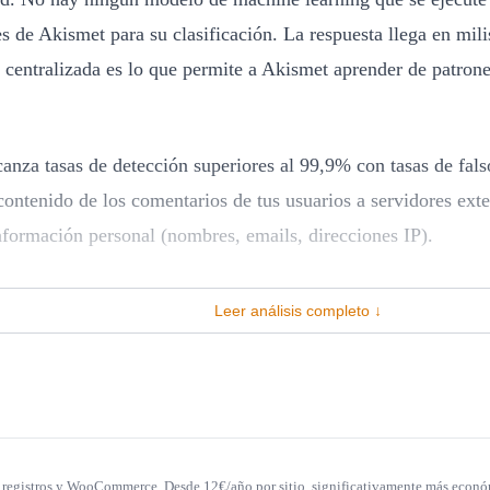
res de Akismet para su clasificación. La respuesta llega en mi
a centralizada es lo que permite a Akismet aprender de patro
canza tasas de detección superiores al 99,9% con tasas de fals
 contenido de los comentarios de tus usuarios a servidores e
nformación personal (nombres, emails, direcciones IP).
ierra
Leer análisis completo ↓
n tema que genera debate en la comunidad WordPress desde 2
l comentario) a servidores de Automattic en Estados Unidos. T
rtura legal, pero requiere que el operador del sitio WordPres
sentimiento explícito antes de enviar el comentario.
, registros y WooCommerce. Desde 12€/año por sitio, significativamente más econó