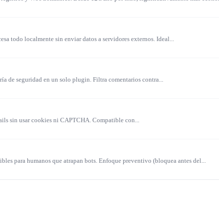
ismet activo no tienen configurada esta información en su pol
ue ofrece contratos de procesamiento de datos), Antispam Bee
 todo localmente sin enviar datos a servidores externos. Ideal...
luar.
a de seguridad en un solo plugin. Filtra comentarios contra...
ero discreta
Press a nivel de hook, lo que significa que actúa antes de qu
ails sin usar cookies ni CAPTCHA. Compatible con...
enen en la cola de spam para revisión manual. El widget de 
del servicio.
bles para humanos que atrapan bots. Enfoque preventivo (bloquea antes del...
de Contact Form 7 (con el addon oficial gratuito) y de WPFo
, Akismet puede integrarse para filtrar reseñas de producto