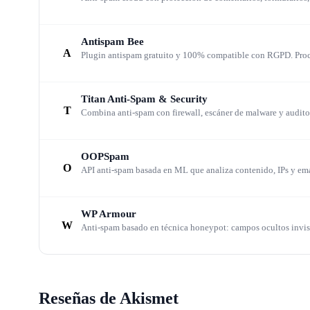
En la práctica, la mayoría de sitios WordPress con Ak
Antispam Bee
A
cumplimiento estricto, alternativas como CleanTalk (q
Plugin antispam gratuito y 100% compatible con RGPD. Procesa
función nativa de spam de Jetpack son opciones a eva
Titan Anti-Spam & Security
T
Combina anti-spam con firewall, escáner de malware y auditorí
Integración con WordPress: profunda p
OOPSpam
Akismet se integra en el flujo de comentarios de Word
O
API anti-spam basada en ML que analiza contenido, IPs y em
spam definitivo. Los comentarios sospechosos se reti
bloqueados, lo que sirve como prueba social del valor 
WP Armour
W
Anti-spam basado en técnica honeypot: campos ocultos invisi
Akismet protege también los formularios de contacto 
soporten la API de Akismet. Para tiendas WooCommerce
manual a través de hooks.
Reseñas de Akismet