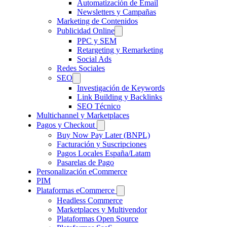
Automatización de Email
Newsletters y Campañas
Marketing de Contenidos
Publicidad Online
PPC y SEM
Retargeting y Remarketing
Social Ads
Redes Sociales
SEO
Investigación de Keywords
Link Building y Backlinks
SEO Técnico
Multichannel y Marketplaces
Pagos y Checkout
Buy Now Pay Later (BNPL)
Facturación y Suscripciones
Pagos Locales España/Latam
Pasarelas de Pago
Personalización eCommerce
PIM
Plataformas eCommerce
Headless Commerce
Marketplaces y Multivendor
Plataformas Open Source