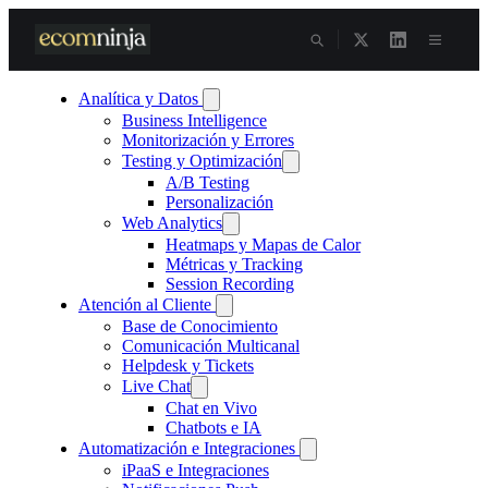
Skip
to
content
Analítica y Datos
Business Intelligence
Monitorización y Errores
Testing y Optimización
A/B Testing
Personalización
Web Analytics
Heatmaps y Mapas de Calor
Métricas y Tracking
Session Recording
Atención al Cliente
Base de Conocimiento
Comunicación Multicanal
Helpdesk y Tickets
Live Chat
Chat en Vivo
Chatbots e IA
Automatización e Integraciones
iPaaS e Integraciones