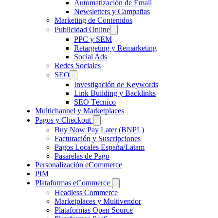
Automatización de Email
Newsletters y Campañas
Marketing de Contenidos
Publicidad Online
PPC y SEM
Retargeting y Remarketing
Social Ads
Redes Sociales
SEO
Investigación de Keywords
Link Building y Backlinks
SEO Técnico
Multichannel y Marketplaces
Pagos y Checkout
Buy Now Pay Later (BNPL)
Facturación y Suscripciones
Pagos Locales España/Latam
Pasarelas de Pago
Personalización eCommerce
PIM
Plataformas eCommerce
Headless Commerce
Marketplaces y Multivendor
Plataformas Open Source