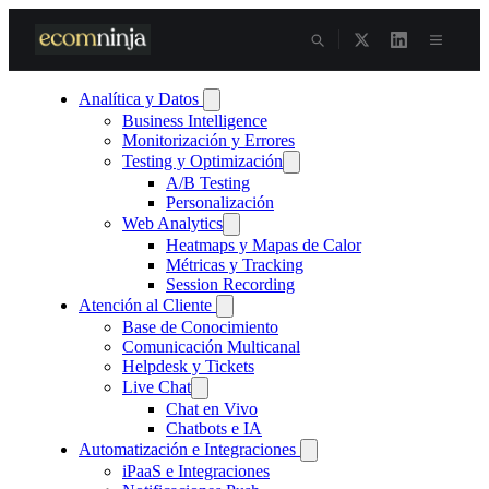
Skip
to
content
Analítica y Datos
Business Intelligence
Monitorización y Errores
Testing y Optimización
A/B Testing
Personalización
Web Analytics
Heatmaps y Mapas de Calor
Métricas y Tracking
Session Recording
Atención al Cliente
Base de Conocimiento
Comunicación Multicanal
Helpdesk y Tickets
Live Chat
Chat en Vivo
Chatbots e IA
Automatización e Integraciones
iPaaS e Integraciones