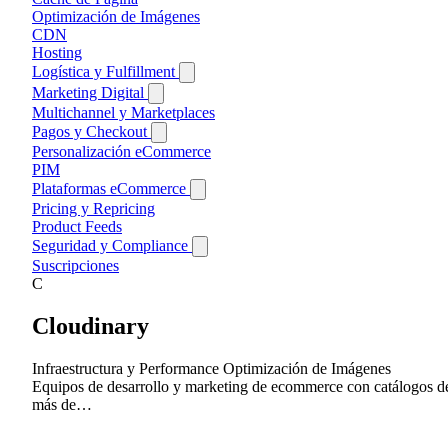
Video
Builders No-Code
Tipografía e Iconos
Optimización de Imágenes
Builders WordPress
CDN
Hosting
Logística y Fulfillment
Devoluciones
Marketing Digital
Envíos y Shipping
Multichannel y Marketplaces
Email Marketing
Fulfillment
Pagos y Checkout
Automatización de Email
Marketing de Contenidos
Gestión de Inventario
Newsletters y Campañas
Buy Now Pay Later (BNPL)
Personalización eCommerce
Publicidad Online
Facturación y Suscripciones
PIM
PPC y SEM
Redes Sociales
Pagos Locales España/Latam
Plataformas eCommerce
Retargeting y Remarketing
SEO
Pasarelas de Pago
Social Ads
Headless Commerce
Pricing y Repricing
Investigación de Keywords
Marketplaces y Multivendor
Product Feeds
Link Building y Backlinks
Plataformas Open Source
Seguridad y Compliance
SEO Técnico
Plataformas SaaS
Accesibilidad
Suscripciones
Autenticación
C
Privacidad y GDPR
Cloudinary
Consentimiento
Seguridad Web
Gestión de Cookies
Anti-spam
Captcha
Infraestructura y Performance
Optimización de Imágenes
Equipos de desarrollo y marketing de ecommerce con catálogos d
más de…