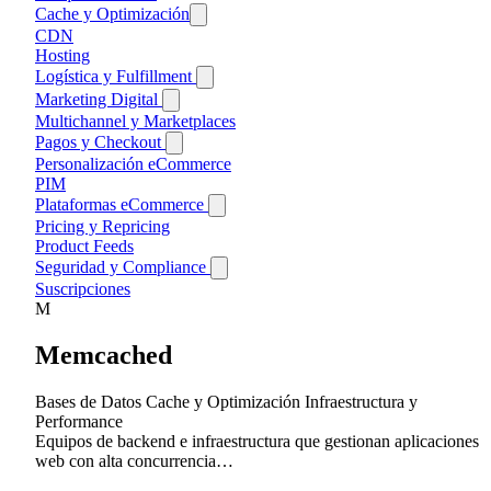
Cache y Optimización
Mapas
Page Builders
Cache de Página
CDN
Video
Builders No-Code
Tipografía e Iconos
Optimización de Imágenes
Hosting
Builders WordPress
Logística y Fulfillment
Devoluciones
Marketing Digital
Envíos y Shipping
Multichannel y Marketplaces
Email Marketing
Fulfillment
Pagos y Checkout
Automatización de Email
Marketing de Contenidos
Gestión de Inventario
Newsletters y Campañas
Buy Now Pay Later (BNPL)
Personalización eCommerce
Publicidad Online
Facturación y Suscripciones
PIM
PPC y SEM
Redes Sociales
Pagos Locales España/Latam
Plataformas eCommerce
Retargeting y Remarketing
SEO
Pasarelas de Pago
Social Ads
Headless Commerce
Pricing y Repricing
Investigación de Keywords
Marketplaces y Multivendor
Product Feeds
Link Building y Backlinks
Plataformas Open Source
Seguridad y Compliance
SEO Técnico
Plataformas SaaS
Accesibilidad
Suscripciones
Autenticación
M
Privacidad y GDPR
Memcached
Consentimiento
Seguridad Web
Gestión de Cookies
Anti-spam
Captcha
Bases de Datos
Cache y Optimización
Infraestructura y
Performance
Equipos de backend e infraestructura que gestionan aplicaciones
web con alta concurrencia…