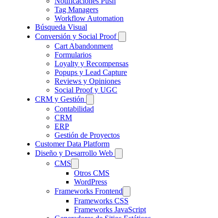
Notificaciones Push
Tag Managers
Workflow Automation
Búsqueda Visual
Conversión y Social Proof
Cart Abandonment
Formularios
Loyalty y Recompensas
Popups y Lead Capture
Reviews y Opiniones
Social Proof y UGC
CRM y Gestión
Contabilidad
CRM
ERP
Gestión de Proyectos
Customer Data Platform
Diseño y Desarrollo Web
CMS
Otros CMS
WordPress
Frameworks Frontend
Frameworks CSS
Frameworks JavaScript