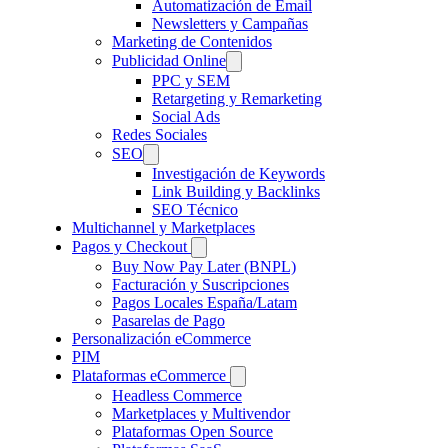
Automatización de Email
Newsletters y Campañas
Marketing de Contenidos
Publicidad Online
PPC y SEM
Retargeting y Remarketing
Social Ads
Redes Sociales
SEO
Investigación de Keywords
Link Building y Backlinks
SEO Técnico
Multichannel y Marketplaces
Pagos y Checkout
Buy Now Pay Later (BNPL)
Facturación y Suscripciones
Pagos Locales España/Latam
Pasarelas de Pago
Personalización eCommerce
PIM
Plataformas eCommerce
Headless Commerce
Marketplaces y Multivendor
Plataformas Open Source