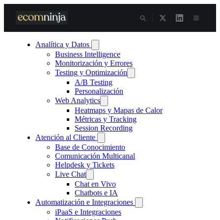
Skip
to
content
Analítica y Datos
Business Intelligence
Monitorización y Errores
Testing y Optimización
A/B Testing
Personalización
Web Analytics
Heatmaps y Mapas de Calor
Métricas y Tracking
Session Recording
Atención al Cliente
Base de Conocimiento
Comunicación Multicanal
Helpdesk y Tickets
Live Chat
Chat en Vivo
Chatbots e IA
Automatización e Integraciones
iPaaS e Integraciones