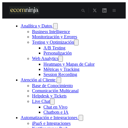
Skip
to
content
Analítica y Datos
Business Intelligence
Monitorización y Errores
Testing y Optimización
A/B Testing
Personalización
Web Analytics
Heatmaps y Mapas de Calor
Métricas y Tracking
Session Recording
Atención al Cliente
Base de Conocimiento
Comunicación Multicanal
Helpdesk y Tickets
Live Chat
Chat en Vivo
Chatbots e IA
Automatización e Integraciones
iPaaS e Integraciones