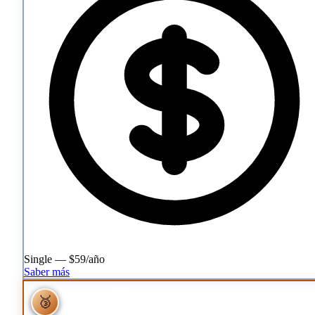
Single — $59/año
Saber más
🥉
🥉