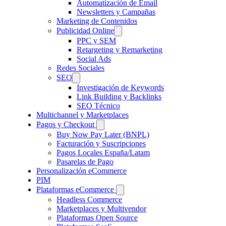
Automatización de Email
Newsletters y Campañas
Marketing de Contenidos
Publicidad Online
PPC y SEM
Retargeting y Remarketing
Social Ads
Redes Sociales
SEO
Investigación de Keywords
Link Building y Backlinks
SEO Técnico
Multichannel y Marketplaces
Pagos y Checkout
Buy Now Pay Later (BNPL)
Facturación y Suscripciones
Pagos Locales España/Latam
Pasarelas de Pago
Personalización eCommerce
PIM
Plataformas eCommerce
Headless Commerce
Marketplaces y Multivendor
Plataformas Open Source