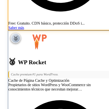
Free: Gratuito. CDN básico, protección DDoS i...
Saber más
🥈
🥈
🥈
WP Rocket
Cache premium #1 para WordPress.
Cache de Página
Cache y Optimización
Propietarios de sitios WordPress y WooCommerce sin
conocimientos técnicos que necesitan mejorar…