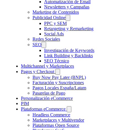
Automatización de Email
Newsletters y Campañas
Marketing de Contenidos
Publicidad Online
PPC y SEM
Retargeting y Remarketing
Social Ads
Redes Sociales
SEO
Investigación de Keywords
Link Building y Backlinks
SEO Técnico
Multichannel y Marketplaces
Pagos y Checkout
Buy Now Pay Later (BNPL)
Facturación y Suscripciones
Pagos Locales España/Latam
Pasarelas de Pago
Personalización eCommerce
PIM
Plataformas eCommerce
Headless Commerce
Marketplaces y Multivendor
Plataformas Open Source