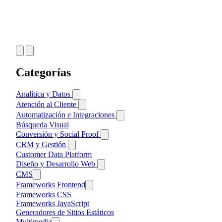
Categorías
Analítica y Datos
Business Intelligence
Atención al Cliente
Monitorización y Errores
Base de Conocimiento
Automatización e Integraciones
Testing y Optimización
Comunicación Multicanal
iPaaS e Integraciones
Búsqueda Visual
A/B Testing
Helpdesk y Tickets
Web Analytics
Notificaciones Push
Conversión y Social Proof
Personalización
Live Chat
Heatmaps y Mapas de Calor
Tag Managers
Cart Abandonment
CRM y Gestión
Métricas y Tracking
Chat en Vivo
Workflow Automation
Formularios
Contabilidad
Customer Data Platform
Session Recording
Chatbots e IA
Loyalty y Recompensas
CRM
Diseño y Desarrollo Web
Popups y Lead Capture
ERP
CMS
Reviews y Opiniones
Gestión de Proyectos
Otros CMS
Frameworks Frontend
Social Proof y UGC
WordPress
Frameworks CSS
Frameworks JavaScript
Generadores de Sitios Estáticos
Multimedia