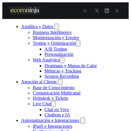
Skip
to
content
Analítica y Datos
Business Intelligence
Monitorización y Errores
Testing y Optimización
A/B Testing
Personalización
Web Analytics
Heatmaps y Mapas de Calor
Métricas y Tracking
Session Recording
Atención al Cliente
Base de Conocimiento
Comunicación Multicanal
Helpdesk y Tickets
Live Chat
Chat en Vivo
Chatbots e IA
Automatización e Integraciones
iPaaS e Integraciones