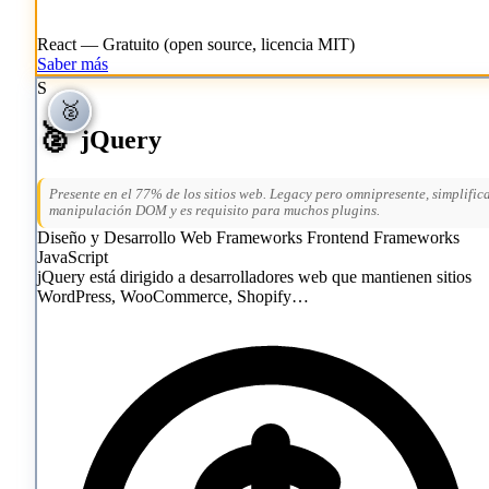
React — Gratuito (open source, licencia MIT)
Saber más
S
🥈
🥈
🥈
jQuery
Presente en el 77% de los sitios web. Legacy pero omnipresente, simplific
manipulación DOM y es requisito para muchos plugins.
Diseño y Desarrollo Web
Frameworks Frontend
Frameworks
JavaScript
jQuery está dirigido a desarrolladores web que mantienen sitios
WordPress, WooCommerce, Shopify…