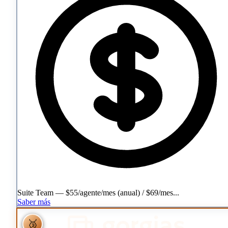
Suite Team — $55/agente/mes (anual) / $69/mes...
Saber más
🥉
🥉