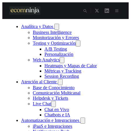
Skip
to
content
Analítica y Datos
Business Intelligence
Monitorización y Errores
Testing y Optimización
A/B Testing
Personalización
Web Analytics
Heatmaps y Mapas de Calor
Métricas y Tracking
Session Recording
Atención al Cliente
Base de Conocimiento
Comunicación Multicanal
Helpdesk y Tickets
Live Chat
Chat en Vivo
Chatbots e IA
Automatización e Integraciones
iPaaS e Integraciones