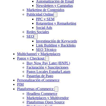
Automatización de Email
Newsletters y Campañas
Marketing de Contenidos
Publicidad Online
PPC y SEM
Retargeting y Remarketing
Social Ads
Redes Sociales
SEO
Investigación de Keywords
Link Building y Backlinks
SEO Técnico
Multichannel y Marketplaces
Pagos y Checkout
Buy Now Pay Later (BNPL)
Facturación y Suscripciones
Pagos Locales España/Latam
Pasarelas de Pago
Personalización eCommerce
PIM
Plataformas eCommerce
Headless Commerce
Marketplaces y Multivendor
Plataformas Open Source