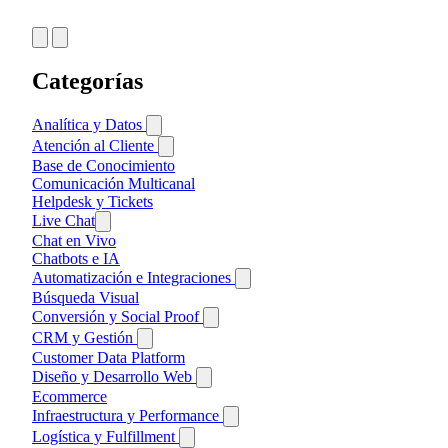
Categorías
Analítica y Datos
Business Intelligence
Atención al Cliente
Monitorización y Errores
Base de Conocimiento
Testing y Optimización
Comunicación Multicanal
A/B Testing
Helpdesk y Tickets
Web Analytics
Personalización
Live Chat
Heatmaps y Mapas de Calor
Métricas y Tracking
Chat en Vivo
Session Recording
Chatbots e IA
Automatización e Integraciones
iPaaS e Integraciones
Búsqueda Visual
Notificaciones Push
Conversión y Social Proof
Tag Managers
Cart Abandonment
CRM y Gestión
Workflow Automation
Formularios
Contabilidad
Customer Data Platform
Loyalty y Recompensas
CRM
Diseño y Desarrollo Web
Popups y Lead Capture
ERP
Ecommerce
CMS
Reviews y Opiniones
Gestión de Proyectos
Infraestructura y Performance
Otros CMS
Frameworks Frontend
Social Proof y UGC
WordPress
Bases de Datos
Logística y Fulfillment
Frameworks CSS
Generadores de Sitios Estáticos