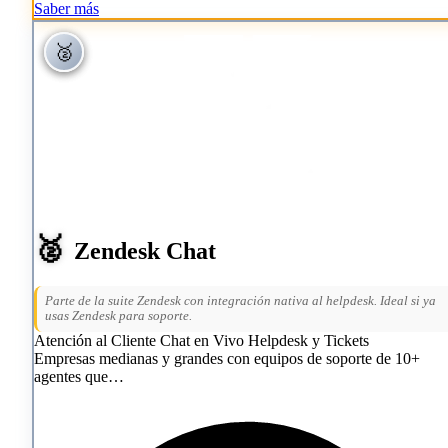
Saber más
🥈
🥈
🥈
Zendesk Chat
Parte de la suite Zendesk con integración nativa al helpdesk. Ideal si ya
usas Zendesk para soporte.
Atención al Cliente
Chat en Vivo
Helpdesk y Tickets
Empresas medianas y grandes con equipos de soporte de 10+
agentes que…