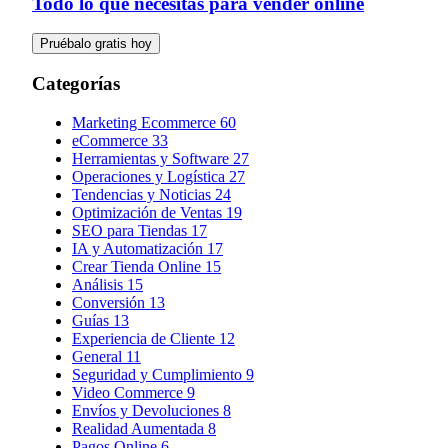
Todo lo que necesitas para vender online
Pruébalo gratis hoy
Categorías
Marketing Ecommerce
60
eCommerce
33
Herramientas y Software
27
Operaciones y Logística
27
Tendencias y Noticias
24
Optimización de Ventas
19
SEO para Tiendas
17
IA y Automatización
17
Crear Tienda Online
15
Análisis
15
Conversión
13
Guías
13
Experiencia de Cliente
12
General
11
Seguridad y Cumplimiento
9
Video Commerce
9
Envíos y Devoluciones
8
Realidad Aumentada
8
Pagos Online
6