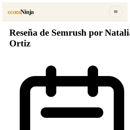
Saltar
ecom
Ninja
al
contenido
ESC
Buscar
Reseña de Semrush por Natali
en
ecomNinja
Ortiz