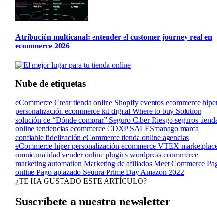
Atribución multicanal: entender el customer journey real en
ecommerce 2026
Nube de etiquetas
eCommerce
Crear tienda online
Shopify
eventos ecommerce
hipe
personalización
ecommerce kit digital
Where to buy Solution
solución de “Dónde comprar”
Seguro Ciber Riesgo
seguros tiend
online
tendencias ecommerce
CDXP
SALESmanago
marca
confiable
fidelización eCommerce
tienda online
agencias
eCommerce
hiper personalización ecommerce
VTEX
marketplac
omnicanalidad
vender online
plugins wordpress ecommerce
marketing automation
Marketing de afiliados
Meet Commerce
Pa
online
Pago aplazado
Sequra
Prime Day Amazon 2022
¿TE HA GUSTADO ESTE ARTÍCULO?
Suscríbete a nuestra newsletter