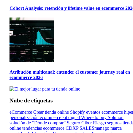
Cohort Analysis: retención y lifetime value en ecommerce 202
Atribución multicanal: entender el customer journey real en
ecommerce 2026
Nube de etiquetas
eCommerce
Crear tienda online
Shopify
eventos ecommerce
hipe
personalización
ecommerce kit digital
Where to buy Solution
solución de “Dónde comprar”
Seguro Ciber Riesgo
seguros tiend
online
tendencias ecommerce
CDXP
SALESmanago
marca