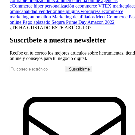
confiable
fidelización eCommerce
tienda online
agencias
eCommerce
hiper personalización ecommerce
VTEX
marketplac
omnicanalidad
vender online
plugins wordpress ecommerce
marketing automation
Marketing de afiliados
Meet Commerce
Pa
online
Pago aplazado
Sequra
Prime Day Amazon 2022
¿TE HA GUSTADO ESTE ARTÍCULO?
Suscríbete a nuestra newsletter
Recibe en tu correo los mejores artículos sobre herramientas, tien
online y consejos para tu negocio digital.
Suscribirme