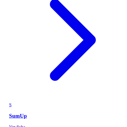
S
SumUp
Ver ficha