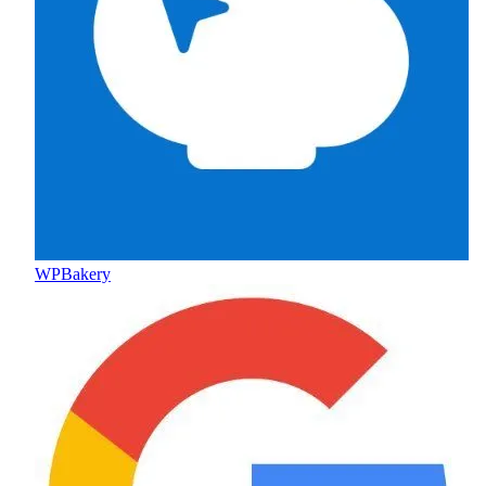
WPBakery