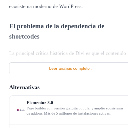
ecosistema moderno de WordPress.
El problema de la dependencia de
shortcodes
La principal crítica histórica de Divi es que el contenido
construido con él queda "atrapado": si se desactiva el
Leer análisis completo ↓
plugin, el contenido se muestra como shortcodes visibles
Divi 5 mejora este escenario con mejor output HTML,
Alternativas
pero la dependencia estructural persiste. Para agencias q
gestionan sitios a largo plazo, esto es una consideración
Elementor
8.0
crítica: el sitio es funcionalmente inseparable de Divi un
Page builder con versión gratuita popular y amplio ecosistema
de addons. Más de 5 millones de instalaciones activas.
vez construido con él.