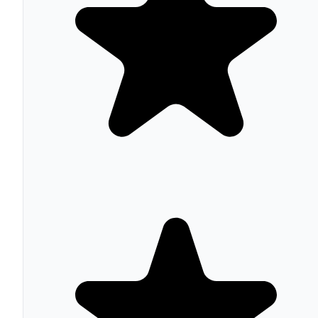
texto, imágenes y secciones completas directamente des
el editor visual, con conciencia del diseño actual: analiza
los colores, tipografías y estilo del sitio para generar
contenido visualmente coherente. Para agencias que
producen sitios de clientes en serie, esto puede reducir
significativamente el tiempo de producción de contenido
inicial.
Características Principales
Capacidades del Visual Builder
Editor inline WYSIWYG:
edición directa sobre el
canvas con controles contextuales en tiempo real. Di