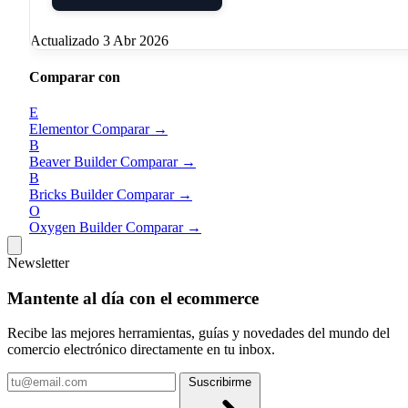
búsqueda. Sustituye funcionalidad habitualmente
Actualizado 3 Abr 2026
reservada para child themes PHP.
Comparar con
Responsive Design Controls:
breakpoints
configurables para desktop, tablet y móvil con
E
Elementor
Comparar →
visibilidad por dispositivo y ajuste de opciones
B
Beaver Builder
Comparar →
independiente por breakpoint.
B
Bricks Builder
Comparar →
Global Presets y Design System:
define colores,
O
Oxygen Builder
Comparar →
tipografías y estilos de componentes globales que se
Newsletter
aplican y actualizan en todos los módulos del sitio
simultáneamente.
Mantente al día con el ecommerce
Recibe las mejores herramientas, guías y novedades del mundo del
Divi AI (Pro):
generación de texto, imágenes y
comercio electrónico directamente en tu inbox.
secciones completas con IA, con conciencia del dise
Tu
Suscribirme
actual para mantener coherencia visual.
email