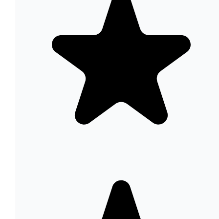
Divi incluye módulos nativos de WooCommerce sin
plugins adicionales: shop, producto single, galería de
producto, carrito, checkout, cuenta de usuario y página d
confirmación de pedido. El Theme Builder permite crear
plantillas distintas por categoría de producto. Esto cubre 
mayoría de casos de diseño de tienda sin necesidad de
plugins adicionales de customización de WooCommerce.
Divi AI: generación de contenido
contextual
Disponible en el plan Pro ($277/año), Divi AI genera