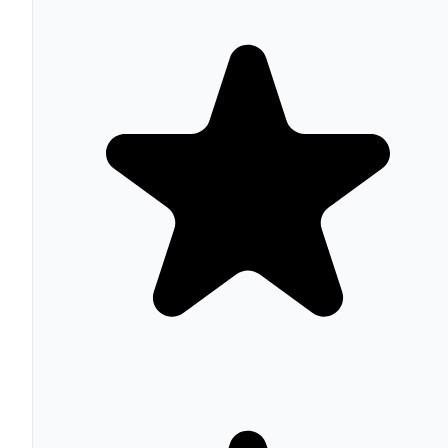
Theme Builder: diseño sin código
PHP
El Theme Builder de Divi permite diseñar visualmente la
plantillas globales del sitio: cabecera, pie de página,
entradas de blog individuales, páginas de archivo, página
de producto WooCommerce y resultados de búsqueda.
Esto sustituye la necesidad de crear child themes con
código PHP para personalizar el diseño de páginas no
estándar, democratizando una funcionalidad antes
reservada para desarrolladores.
Divi y ecommerce con
WooCommerce