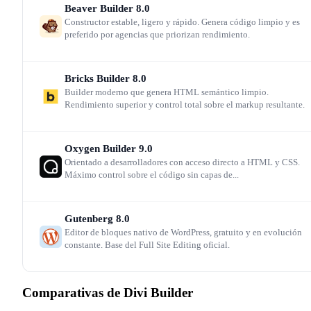
Beaver Builder
8.0
Posicionamiento vs. Elementor y Bricks
Constructor estable, ligero y rápido. Genera código limpio y es
preferido por agencias que priorizan rendimiento.
Elementor ($59/año por sitio, 1 sitio) compite directame
Bricks Builder
8.0
en el segmento visual con un ecosistema de add-ons más
Builder moderno que genera HTML semántico limpio.
Rendimiento superior y control total sobre el markup resultante.
maduro y una tienda de plantillas más grande. Bricks
Builder ($79 lifetime por sitio) es la referencia en
Oxygen Builder
9.0
rendimiento y código limpio para desarrolladores. Divi
Orientado a desarrolladores con acceso directo a HTML y CSS.
gana en la ecuación precio-sitios: $89/año para sitios
Máximo control sobre el código sin capas de...
ilimitados es la mejor relación calidad-precio del segmen
cuando se gestionan más de 2 sitios activos.
Gutenberg
8.0
Editor de bloques nativo de WordPress, gratuito y en evolución
constante. Base del Full Site Editing oficial.
Divi para ecommerce con WooCommerce
Comparativas de Divi Builder
Divi incluye módulos nativos de WooCommerce para