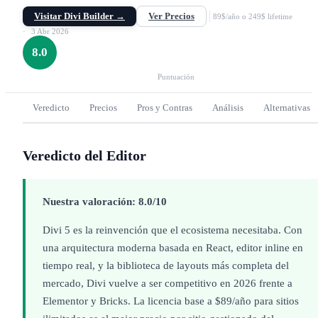
y Theme Builder. Divi 5 reinventado con arquitectura React. Desde $89/año
Visitar Divi Builder →
Ver Precios
(sitios ilimitados) o $297 lifetime.
89$/año o 249$ lifetime
3 Abr 2026
8.0
Puntuación
Veredicto
Precios
Pros y Contras
Análisis
Alternativas
Veredicto del Editor
Nuestra valoración: 8.0/10
Divi 5 es la reinvención que el ecosistema necesitaba. Con
una arquitectura moderna basada en React, editor inline en
tiempo real, y la biblioteca de layouts más completa del
mercado, Divi vuelve a ser competitivo en 2026 frente a
Elementor y Bricks. La licencia base a $89/año para sitios