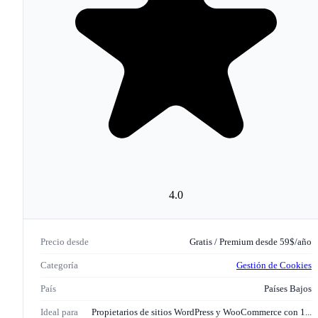
Analytics
Google Ads
Meta Pixel
Matomo
Matomo Tag
Manager
Clicky
Yandex Metrica
Jetpack
Burst
Statistics
WooCommerce
HubSpot
Hotjar
Amazon Publishe
Services
Google AdSense
YouTube
Google
Maps
Vimeo
reCAPTCHA
4.0
Precio desde
Gratis / Premium desde 59$/año
Categoría
Gestión de Cookies
País
Países Bajos
Ideal para
Propietarios de sitios WordPress y WooCommerce con 1...