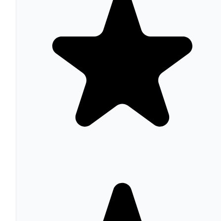
Processing Agreement y Privacy Statement para menores
adaptados a la legislación aplicable según el régimen
geográfico detectado. Se actualizan automáticamente ant
cambios legislativos.
Gestión multi-región
Muestra banners diferentes por país o región: GDPR (UE
CCPA/CPRA (California), AVQ (Quebec), LGPD (Brasil
Cada banner muestra las opciones de consentimiento
exigidas por la legislación local.
Se integra con 21 herramientas
WordPress
Shopify
Google Tag Manager
Google