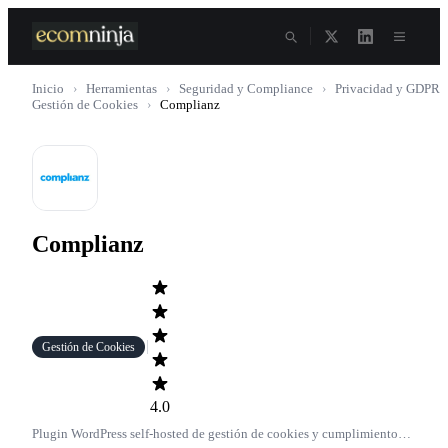
Skip
to
content
Inicio
›
Herramientas
›
Seguridad y Compliance
›
Privacidad y GDPR
Gestión de Cookies
›
Complianz
Complianz
Gestión de Cookies
4.0
Plugin WordPress self-hosted de gestión de cookies y cumplimiento