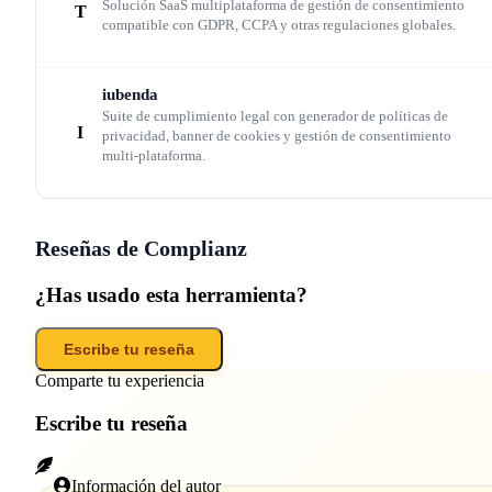
Solución SaaS multiplataforma de gestión de consentimiento
que NO cubre
T
compatible con GDPR, CCPA y otras regulaciones globales.
Complianz no es la solución adecuada para organizacion
iubenda
con presencia en Magento, Squarespace o webs
Suite de cumplimiento legal con generador de políticas de
I
privacidad, banner de cookies y gestión de consentimiento
corporativas desarrolladas a medida. Tampoco proporcio
multi-plataforma.
la profundidad de base de datos de trackers de Cookiebot
(+13.000 entradas): su escáneo híbrido es sólido pero
Reseñas de Complianz
depende de la integración con cookiedatabase.org para
identificación de nuevos trackers.
¿Has usado esta herramienta?
Escribe tu reseña
¿Qué es Complianz?
Comparte tu experiencia
Escribe tu reseña
Complianz es un plugin de gestión de consentimiento y
privacidad 100% nativo para WordPress y Shopify. A
Información del autor