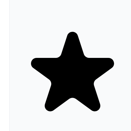
cloud externos. También es la opción preferida por
agencias que gestionan entre 5 y 25 sitios WordPress,
donde el plan Agency ofrece el mejor coste unitario. No
adecuado para organizaciones con presencia en Magento
Squarespace u otros CMS no WordPress.
Características Principales
Asistente wizard de configuración
El wizard paso a paso detecta automáticamente plugins
activos con cookies (WooCommerce, Google Analytics,
Facebook Pixel, Hotjar) y configura el banner, los
documentos legales y el bloqueo de scripts sin intervenc