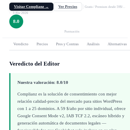
GDPR/CCPA. Wizard de configuración, escáneo híbrido, Google Consent M
Visitar Complianz →
Ver Precios
v2 e IAB TCF 2.2.
Gratis / Premium desde 59$/...
3 Abr 2026
8.0
Puntuación
Veredicto
Precios
Pros y Contras
Análisis
Alternativas
Veredicto del Editor
Nuestra valoración: 8.0/10
Complianz es la solución de consentimiento con mejor
relación calidad-precio del mercado para sitios WordPress
con 1 a 25 dominios. A 59 $/año por sitio individual, ofrece
Google Consent Mode v2, IAB TCF 2.2, escáneo híbrido y
generación automática de documentos legales —