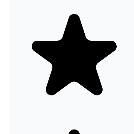
manual. Es la configuración más rápida del mercado par
sitios WordPress.
Escáneo híbrido con cookiedatabase.org
Combina escaneos integrados en WordPress con
simulación de visitas reales para detectar cookies que sol
aparecen ante visitantes no autenticados. Sincronización
automática con cookiedatabase.org para mantener la
clasificación actualizada.
Documentos legales autogenerados
Genera Privacy Statement, Disclaimer, Impressum,