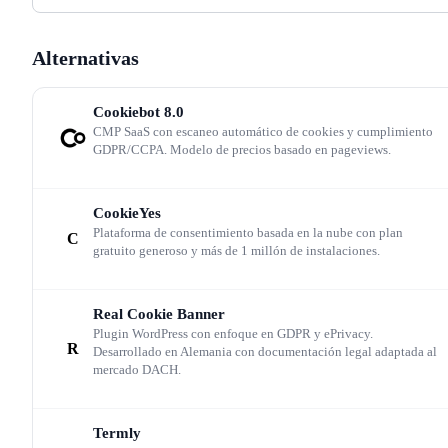
documento actualizado requiere una acción manual del
administrador, no es totalmente automático.
Alternativas
Comparativa de coste frente a alternativa
Cookiebot
8.0
CMP SaaS con escaneo automático de cookies y cumplimiento
GDPR/CCPA. Modelo de precios basado en pageviews.
La licencia Personal (59 $/año) supone un coste 6x inferi
al Cookiebot Medium anualizado (360 €/año) para un so
CookieYes
dominio. Para agencias web españolas que gestionan ent
Plataforma de consentimiento basada en la nube con plan
C
gratuito generoso y más de 1 millón de instalaciones.
5 y 25 sitios WordPress, el apalancamiento del plan
Agency (399 $/25 sitios) reduce el coste por sitio a 15.9
Real Cookie Banner
$/año. CookieYes ofrece precios similares pero sin
Plugin WordPress con enfoque en GDPR y ePrivacy.
R
Desarrollado en Alemania con documentación legal adaptada al
generación automática de documentos legales.
mercado DACH.
Limitación de plataforma y casos de uso
Termly