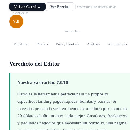
pages, portfolios y microsites responsive en minutos.
Visitar Carrd →
Ver Precios
Freemium (Pro desde 9 dolar...
3 Abr 2026
7.0
Puntuación
Veredicto
Precios
Pros y Contras
Análisis
Alternativas
Veredicto del Editor
Nuestra valoración: 7.0/10
Carrd es la herramienta perfecta para un propósito
específico: landing pages rápidas, bonitas y baratas. Si
necesitas presencia web en menos de una hora por menos de
20 dólares al año, no hay nada mejor. Creadores, freelancers
y pequeños negocios que necesitan un portfolio, una página