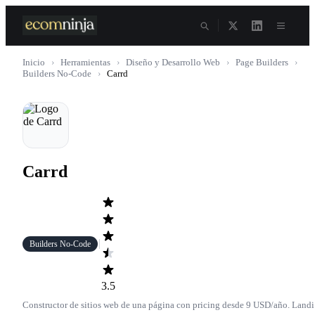
Skip
to
content
Inicio
›
Herramientas
›
Diseño y Desarrollo Web
›
Page Builders
›
Builders No-Code
›
Carrd
Carrd
Builders No-Code
3.5
Constructor de sitios web de una página con pricing desde 9 USD/año. Land