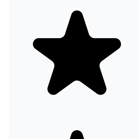
responsive por defecto — se adaptan automáticamente a
móvil, tablet y desktop sin configuración adicional.
La publicación es instantánea: tu sitio queda disponible 
un subdominio .carrd.co gratis, o en tu dominio custom
con SSL automático vía Let's Encrypt si tienes un plan P
No hay gestión de hosting, servidores ni dominios
complejos — Carrd se encarga de todo.
Funcionalidades clave
Los planes Pro desbloquean formularios de contacto y
suscripción (integración con Mailchimp, Kit,