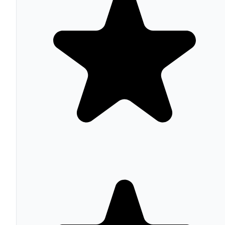
ActiveCampaign, HubSpot, Klaviyo, beehiiv y más),
widgets embebidos de terceros (Stripe, PayPal, Gumroad
Typeform), código custom HTML/CSS/JavaScript, Goog
Analytics y eliminación del branding "Made with Carrd"
Pro Plus permite hasta 25 sitios desde una sola cuenta.
Características Principales
Editor drag-and-drop minimalista con decenas de
plantillas responsive y opción de página en blanco
Formularios de contacto y suscripción integrados co
Mailchimp, Kit, ActiveCampaign, HubSpot y Klaviy
Embeds de terceros: Stripe, PayPal, Gumroad,
Typeform y widgets custom