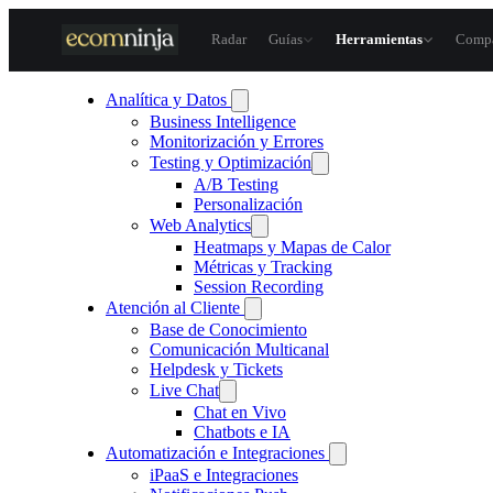
Skip
to
Radar
Guías
Herramientas
Compa
content
Analítica y Datos
Business Intelligence
Monitorización y Errores
Testing y Optimización
A/B Testing
Personalización
Web Analytics
Heatmaps y Mapas de Calor
Métricas y Tracking
Session Recording
Atención al Cliente
Base de Conocimiento
Comunicación Multicanal
Helpdesk y Tickets
Live Chat
Chat en Vivo
Chatbots e IA
Automatización e Integraciones
iPaaS e Integraciones