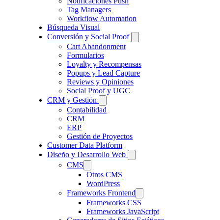
Notificaciones Push
Tag Managers
Workflow Automation
Búsqueda Visual
Conversión y Social Proof
Cart Abandonment
Formularios
Loyalty y Recompensas
Popups y Lead Capture
Reviews y Opiniones
Social Proof y UGC
CRM y Gestión
Contabilidad
CRM
ERP
Gestión de Proyectos
Customer Data Platform
Diseño y Desarrollo Web
CMS
Otros CMS
WordPress
Frameworks Frontend
Frameworks CSS
Frameworks JavaScript