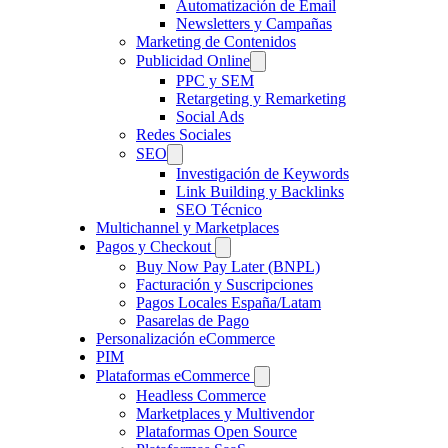
Automatización de Email
Newsletters y Campañas
Marketing de Contenidos
Publicidad Online
PPC y SEM
Retargeting y Remarketing
Social Ads
Redes Sociales
SEO
Investigación de Keywords
Link Building y Backlinks
SEO Técnico
Multichannel y Marketplaces
Pagos y Checkout
Buy Now Pay Later (BNPL)
Facturación y Suscripciones
Pagos Locales España/Latam
Pasarelas de Pago
Personalización eCommerce
PIM
Plataformas eCommerce
Headless Commerce
Marketplaces y Multivendor
Plataformas Open Source