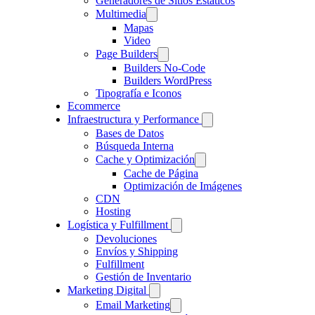
Generadores de Sitios Estáticos
Multimedia
Mapas
Video
Page Builders
Builders No-Code
Builders WordPress
Tipografía e Iconos
Ecommerce
Infraestructura y Performance
Bases de Datos
Búsqueda Interna
Cache y Optimización
Cache de Página
Optimización de Imágenes
CDN
Hosting
Logística y Fulfillment
Devoluciones
Envíos y Shipping
Fulfillment
Gestión de Inventario
Marketing Digital
Email Marketing