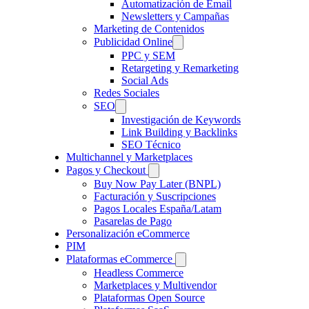
Automatización de Email
Newsletters y Campañas
Marketing de Contenidos
Publicidad Online
PPC y SEM
Retargeting y Remarketing
Social Ads
Redes Sociales
SEO
Investigación de Keywords
Link Building y Backlinks
SEO Técnico
Multichannel y Marketplaces
Pagos y Checkout
Buy Now Pay Later (BNPL)
Facturación y Suscripciones
Pagos Locales España/Latam
Pasarelas de Pago
Personalización eCommerce
PIM
Plataformas eCommerce
Headless Commerce
Marketplaces y Multivendor
Plataformas Open Source