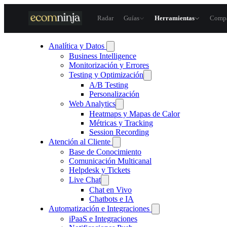
Skip
to
Radar
Guías
Herramientas
Compa
content
Analítica y Datos
Business Intelligence
Monitorización y Errores
Testing y Optimización
A/B Testing
Personalización
Web Analytics
Heatmaps y Mapas de Calor
Métricas y Tracking
Session Recording
Atención al Cliente
Base de Conocimiento
Comunicación Multicanal
Helpdesk y Tickets
Live Chat
Chat en Vivo
Chatbots e IA
Automatización e Integraciones
iPaaS e Integraciones