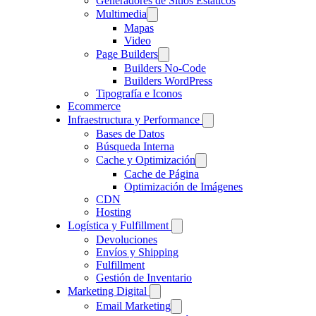
Generadores de Sitios Estáticos
Multimedia
Mapas
Video
Page Builders
Builders No-Code
Builders WordPress
Tipografía e Iconos
Ecommerce
Infraestructura y Performance
Bases de Datos
Búsqueda Interna
Cache y Optimización
Cache de Página
Optimización de Imágenes
CDN
Hosting
Logística y Fulfillment
Devoluciones
Envíos y Shipping
Fulfillment
Gestión de Inventario
Marketing Digital
Email Marketing