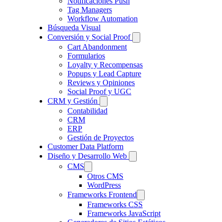
Notificaciones Push
Tag Managers
Workflow Automation
Búsqueda Visual
Conversión y Social Proof
Cart Abandonment
Formularios
Loyalty y Recompensas
Popups y Lead Capture
Reviews y Opiniones
Social Proof y UGC
CRM y Gestión
Contabilidad
CRM
ERP
Gestión de Proyectos
Customer Data Platform
Diseño y Desarrollo Web
CMS
Otros CMS
WordPress
Frameworks Frontend
Frameworks CSS
Frameworks JavaScript