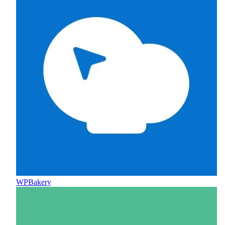
WPBakery