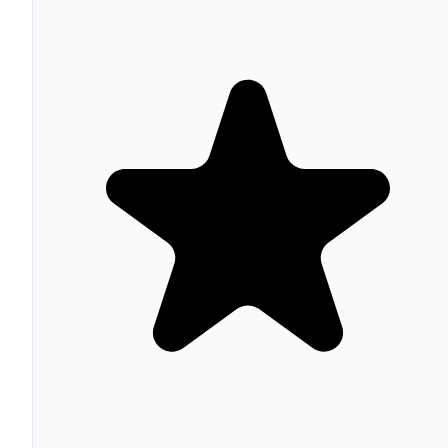
El comerciante recibe el pago completo al momento 
la venta sin asumir riesgo de impago ni fraude
Integración nativa con Shopify (via Stripe),
WooCommerce (habilitado automáticamente),
Magento y PrestaShop
Sign-in with Klarna y Express Checkout (5x más
rápido) mejoran la experiencia de compra y reducen
abandono
3,4 millones de transacciones diarias validan la
infraestructura y fiabilidad a escala global
Sin cuotas mensuales ni costes de setup: el
comerciante solo paga comisión cuando se procesa u
venta