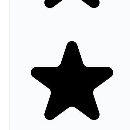
Seller Protection:
Klarna asume riesgo de crédito y
fraude — el comerciante cobra siempre
API de integración:
Endpoints para checkout custo
headless commerce y plataformas propietarias
Puntos a favor
118 millones de compradores activos y 1 millón de
comerciantes: base masiva que genera descubrimient
de tiendas
Incremento del 40% en AOV y 20% en conversión
documentado para comerciantes que integran Klarna
(datos 2026)