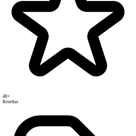
páginas de producto y checkout
Sign-in with Klarna: login con pagos y preferencias
preconfiguradas para compra personalizada
Express Checkout: proceso de pago 5x más rápido q
el checkout estándar
Klarna App: comparador de precios, cashback, rastre
devoluciones y ofertas personalizadas (4,8/5 App
Store)
Panel de comerciante: analytics de transacciones,
48+
Reseñas
disputas, liquidaciones y métricas
Seller Protection: Klarna asume riesgo de crédito y
fraude al 100%