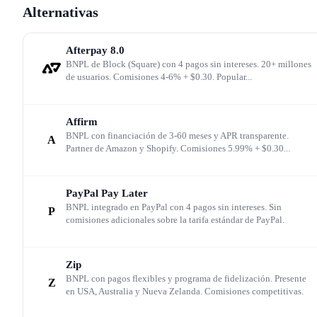
Alternativas
Qué es Klarna
Afterpay
8.0
Klarna es una plataforma fintech de pagos fundada en
BNPL de Block (Square) con 4 pagos sin intereses. 20+ millones
de usuarios. Comisiones 4-6% + $0.30. Popular...
2005 en Estocolmo, Suecia, por Sebastian Siemiatkowski
Niklas Adalberth y Victor Jacobsson, que ofrece servicio
Affirm
de Buy Now Pay Later (BNPL) a consumidores y
BNPL con financiación de 3-60 meses y APR transparente.
A
Partner de Amazon y Shopify. Comisiones 5.99% + $0.30...
soluciones de pago flexible a comerciantes de ecommerc
Con más de 118 millones de compradores activos, más d
PayPal Pay Later
1 millón de comerciantes asociados y 3,4 millones de
BNPL integrado en PayPal con 4 pagos sin intereses. Sin
P
transacciones diarias, Klarna es el mayor proveedor de
comisiones adicionales sobre la tarifa estándar de PayPal.
BNPL en Europa y uno de los principales a nivel global
junto con Afterpay (Block), Affirm y PayPal Pay Later. 
Zip
BNPL con pagos flexibles y programa de fidelización. Presente
Z
empresa salió a bolsa en septiembre de 2025 con una
en USA, Australia y Nueva Zelanda. Comisiones competitivas.
valoración superior a $17 billones, confirmando su