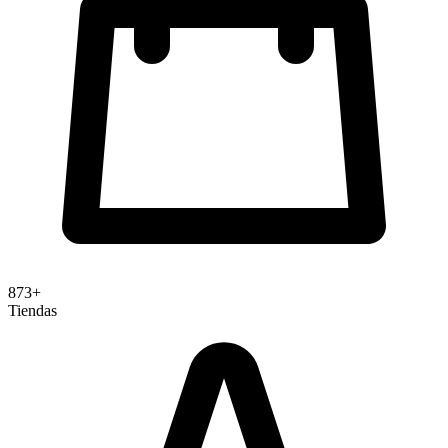
justifican para tiendas de ticket medio-alto. Para el
mercado español, SeQura es una alternativa local a
considerar.
Características Principales
Pay in 3 o 4: pagos fraccionados sin intereses cada d
semanas con primer pago inmediato
Pay in 30 Days: factura diferida con 30 días para pag
873+
Tiendas
sin intereses tras recibir el producto
Financiación: plazos de 3 a 24 meses con APR del 
al 35.99% según perfil crediticio
On-Site Messaging: widgets de pago flexible en