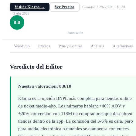
AOV y +20% conversión. Comisiones 3.29-5.99%.
Visitar Klarna →
Ver Precios
Comisión 3.29-5.99% + $0.30
3 Abr 2026
8.0
Puntuación
Veredicto
Precios
Pros y Contras
Análisis
Alternativas
Veredicto del Editor
Nuestra valoración: 8.0/10
Klarna es la opción BNPL más completa para tiendas online
de ticket medio-alto. Los números hablan: +40% AOV y
+20% conversión con 118M de compradores que descubren
tiendas dentro de la app. La comisión del 3-6% es cara, pero
para moda, electrónica o muebles se compensa con creces.