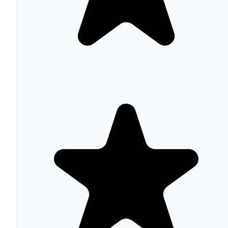
On-Site Messaging:
Widgets de pago flexible en
páginas de producto y checkout para informar
opciones
Sign-in with Klarna:
Login con preferencias y pago
preconfigurados para compra personalizada
Express Checkout:
Proceso de pago 5x más rápido
que el checkout estándar
Klarna App:
Comparador de precios, cashback,
rastreo de pedidos, devoluciones y ofertas
personalizadas
Panel de comerciante:
Analytics de transacciones,
disputas, liquidaciones y métricas de rendimiento