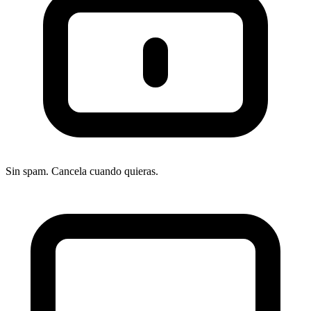
Fees por pago tardío:
Hasta $7 por cuota para el
consumidor; el comerciante no asume este coste
Alternativas a Klarna
PayPal Pay Later:
Integrado nativamente en la
mayoría de checkouts con comisiones menores y
mayor presencia global
Sin spam. Cancela cuando quieras.
Afterpay (Block):
BNPL con enfoque en moda y
lifestyle, fuerte presencia en Australia, USA y UK
Affirm:
Financiación flexible con APR transparente,
fuerte en ticket medio-alto (electrónica, viajes)
Zip:
BNPL con presencia creciente en USA, UK y