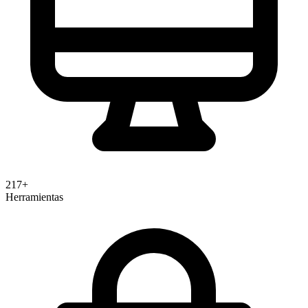
Australia con modelo de cuotas flexible
SeQura:
BNPL líder en España con financiación a
plazos y pago en 30 días para el mercado español
Veredicto
Klarna es el proveedor BNPL más completo del mercado
con 118M+ compradores, 1M+ comerciantes y 3,4M
217+
transacciones diarias. Su valor para ecommerce está
Herramientas
demostrado: +40% AOV y +20% conversión. Las nueva
funcionalidades (Sign-in, Express Checkout, marketing
solutions) amplían su propuesta más allá del pago
fraccionado. La comisión del 3-6% es cara frente a
procesadores estándar, pero los números de conversión l