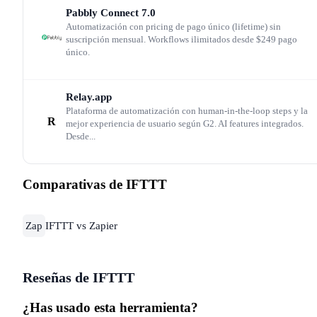
Pabbly Connect
7.0
Automatización con pricing de pago único (lifetime) sin
suscripción mensual. Workflows ilimitados desde $249 pago
¿Tiene sentido para ecommerce?
único.
Parcialmente. IFTTT puede automatizar publicaciones e
Relay.app
Plataforma de automatización con human-in-the-loop steps y la
redes sociales cuando publicas un producto, enviar
R
mejor experiencia de usuario según G2. AI features integrados.
notificaciones push cuando hay una nueva reseña o
Desde...
sincronizar datos básicos entre Shopify y Google Sheets.
Pero para workflows de negocio serios — sincronizar
Comparativas de IFTTT
inventario multi-canal, automatizar secuencias de email
post-compra, gestionar devoluciones — necesitas Zapier,
Zap
IFTTT vs Zapier
Make o Pabbly Connect. IFTTT es un complemento, no 
plataforma principal de automatización comercial.
Reseñas de IFTTT
¿Has usado esta herramienta?