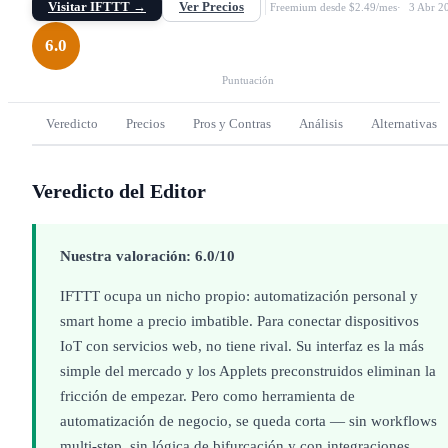
Visitar IFTTT →
Ver Precios
Freemium desde $2.49/mes
3 Abr 2
6.0
Puntuación
Veredicto
Precios
Pros y Contras
Análisis
Alternativas
Veredicto del Editor
Nuestra valoración: 6.0/10
IFTTT ocupa un nicho propio: automatización personal y
smart home a precio imbatible. Para conectar dispositivos
IoT con servicios web, no tiene rival. Su interfaz es la más
simple del mercado y los Applets preconstruidos eliminan la
fricción de empezar. Pero como herramienta de
automatización de negocio, se queda corta — sin workflows
multi-step, sin lógica de bifurcación y con integraciones