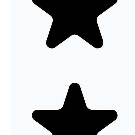
Características Principales
Applets con trigger + acción (Free) o trigger +
múltiples acciones (Pro/Pro+)
Catálogo de cientos de miles de Applets preconstrui
activables en dos clics
Filter code con JavaScript en Pro+ para lógica
condicional avanzada
Queries para consultar datos de servicios adicionales
dentro de un Applet
Soporte nativo para 900+ servicios incluyendo IoT,
smart home, redes sociales y productividad