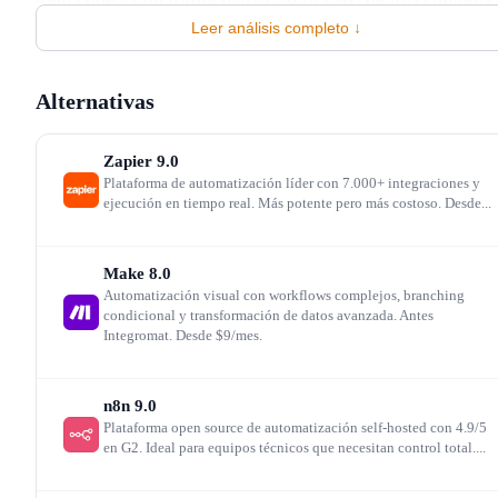
Leer análisis completo ↓
smart home con servicios web (encender la calefacción
cuando sales de la oficina según tu calendario), IFTTT e
Alternativas
la única opción realista sin escribir código.
Zapier
9.0
Pricing agresivo pero con trampas
Plataforma de automatización líder con 7.000+ integraciones y
ejecución en tiempo real. Más potente pero más costoso. Desde...
Pro a 2,99 USD/mes y Pro+ a 8,99 USD/mes son los
Make
8.0
precios más bajos del mercado de automatización. Pero e
Automatización visual con workflows complejos, branching
condicional y transformación de datos avanzada. Antes
plan gratuito con solo 2 Applets es prácticamente un de
Integromat. Desde $9/mes.
Para un usuario medio que quiere automatizar 5-10 tarea
Pro es obligatorio. El descuento anual del 25% mejora la
n8n
9.0
propuesta, pero hay que valorar si las limitaciones de la
Plataforma open source de automatización self-hosted con 4.9/5
en G2. Ideal para equipos técnicos que necesitan control total....
plataforma justifican incluso ese gasto frente a alternativ
más potentes.