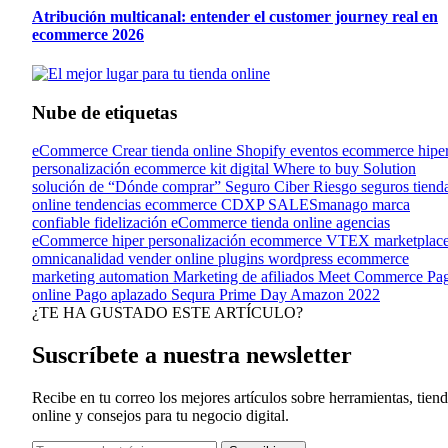
Atribución multicanal: entender el customer journey real en
ecommerce 2026
Nube de etiquetas
eCommerce
Crear tienda online
Shopify
eventos ecommerce
hipe
personalización
ecommerce kit digital
Where to buy Solution
solución de “Dónde comprar”
Seguro Ciber Riesgo
seguros tiend
online
tendencias ecommerce
CDXP
SALESmanago
marca
confiable
fidelización eCommerce
tienda online
agencias
eCommerce
hiper personalización ecommerce
VTEX
marketplac
omnicanalidad
vender online
plugins wordpress ecommerce
marketing automation
Marketing de afiliados
Meet Commerce
Pa
online
Pago aplazado
Sequra
Prime Day Amazon 2022
¿TE HA GUSTADO ESTE ARTÍCULO?
Suscríbete a nuestra newsletter
Recibe en tu correo los mejores artículos sobre herramientas, tien
online y consejos para tu negocio digital.