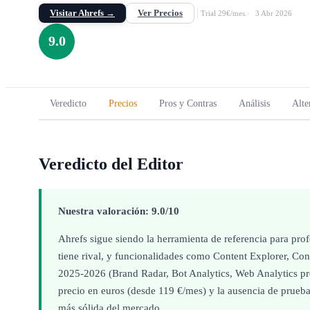
Visitar Ahrefs →
Ver Precios
Trial 29€/mes.
3 Abr 2026
9.0
Veredicto
Precios
Pros y Contras
Análisis
Alte
Veredicto del Editor
Nuestra valoración: 9.0/10
Ahrefs sigue siendo la herramienta de referencia para pro
tiene rival, y funcionalidades como Content Explorer, Con
2025-2026 (Brand Radar, Bot Analytics, Web Analytics pr
precio en euros (desde 119 €/mes) y la ausencia de prueba g
más sólida del mercado.