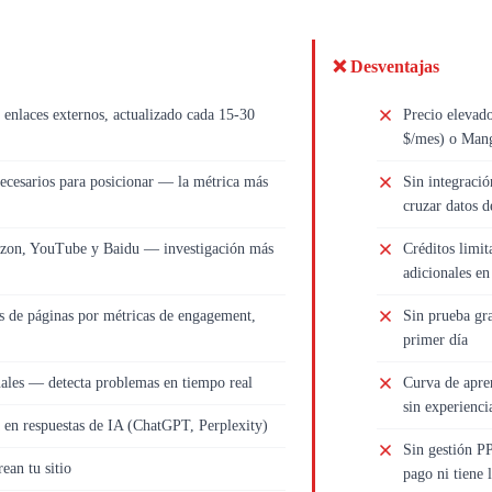
❌ Desventajas
 enlaces externos, actualizado cada 15-30
Precio elevad
$/mes) o Mang
ecesarios para posicionar — la métrica más
Sin integraci
cruzar datos de
zon, YouTube y Baidu — investigación más
Créditos limit
adicionales en
s de páginas por métricas de engagement,
Sin prueba gra
primer día
ales — detecta problemas en tiempo real
Curva de apren
sin experienc
 en respuestas de IA (ChatGPT, Perplexity)
Sin gestión P
ean tu sitio
pago ni tiene 