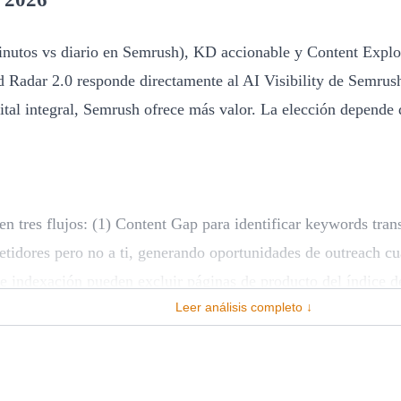
inutos vs diario en Semrush), KD accionable y Content Explo
nd Radar 2.0 responde directamente al AI Visibility de Sem
ital integral, Semrush ofrece más valor. La elección depende d
n tres flujos: (1) Content Gap para identificar keywords tran
etidores pero no a ti, generando oportunidades de outreach cu
 de indexación pueden excluir páginas de producto del índic
Leer análisis completo ↓