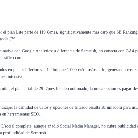
o: el plan Lite parte de 119 €/mes, significativamente más caro que SE Ranking
ools (29...
ón nativa con Google Analytics: a diferencia de Semrush, no conecta con GA4 p
 tráfico con...
ados en planes inferiores: Lite impone 1.000 créditos/usuario, generando costes
 uso intensivo
tuita: el plan Trial de 29 €/mes fue descontinuado, la única opción es pagar des
dizaje: la cantidad de datos y opciones de filtrado resulta abrumadora para usu
ia en herramientas SEO...
PC/social completa: aunque añadió Social Media Manager, no cubre publicidad 
la profundidad de Semrush...