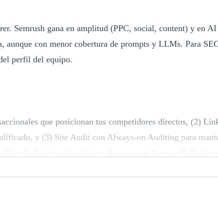
rer. Semrush gana en amplitud (PPC, social, content) y en AI
rush, aunque con menor cobertura de prompts y LLMs. Para SE
el perfil del equipo.
saccionales que posicionan tus competidores directos, (2) Lin
alificado, y (3) Site Audit con Always-on Auditing para mant
e de Google. La investigación en Amazon vía Keywords Explore