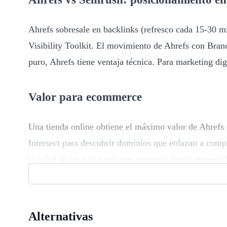
Ahrefs sobresale en backlinks (refresco cada 15-30 m
Visibility Toolkit. El movimiento de Ahrefs con Bra
puro, Ahrefs tiene ventaja técnica. Para marketing dig
Valor para ecommerce
Una tienda online obtiene el máximo valor de Ahrefs e
Intersect para descubrir dominios que enlazan a comp
la salud técnica de catálogos extensos donde errores
añade una capa que otras herramientas no ofrecen.
Alternativas
Qué es Ahrefs