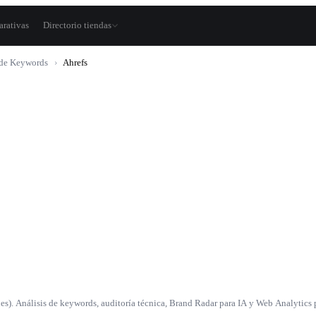
rativas
Directorio tiendas
 de Keywords
›
Ahrefs
s). Análisis de keywords, auditoría técnica, Brand Radar para IA y Web Analytics 