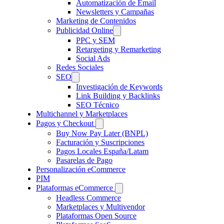
Automatización de Email
Newsletters y Campañas
Marketing de Contenidos
Publicidad Online
PPC y SEM
Retargeting y Remarketing
Social Ads
Redes Sociales
SEO
Investigación de Keywords
Link Building y Backlinks
SEO Técnico
Multichannel y Marketplaces
Pagos y Checkout
Buy Now Pay Later (BNPL)
Facturación y Suscripciones
Pagos Locales España/Latam
Pasarelas de Pago
Personalización eCommerce
PIM
Plataformas eCommerce
Headless Commerce
Marketplaces y Multivendor
Plataformas Open Source