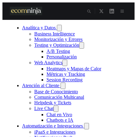
Skip
to
content
Analítica y Datos
Business Intelligence
Monitorización y Errores
Testing y Optimización
A/B Testing
Personalización
Web Analytics
Heatmaps y Mapas de Calor
Métricas y Tracking
Session Recording
Atención al Cliente
Base de Conocimiento
Comunicación Multicanal
Helpdesk y Tickets
Live Chat
Chat en Vivo
Chatbots e IA
Automatización e Integraciones
iPaaS e Integraciones