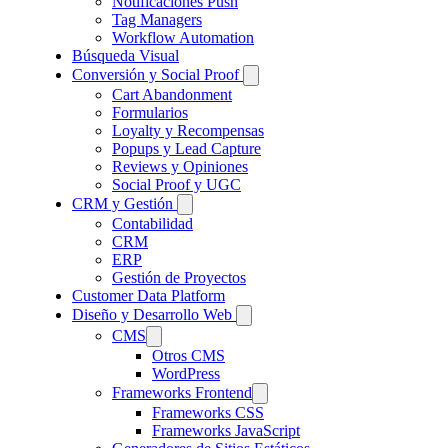
Notificaciones Push
Tag Managers
Workflow Automation
Búsqueda Visual
Conversión y Social Proof
Cart Abandonment
Formularios
Loyalty y Recompensas
Popups y Lead Capture
Reviews y Opiniones
Social Proof y UGC
CRM y Gestión
Contabilidad
CRM
ERP
Gestión de Proyectos
Customer Data Platform
Diseño y Desarrollo Web
CMS
Otros CMS
WordPress
Frameworks Frontend
Frameworks CSS
Frameworks JavaScript