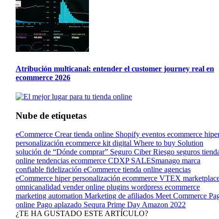
Atribución multicanal: entender el customer journey real en
ecommerce 2026
Nube de etiquetas
eCommerce
Crear tienda online
Shopify
eventos ecommerce
hipe
personalización
ecommerce kit digital
Where to buy Solution
solución de “Dónde comprar”
Seguro Ciber Riesgo
seguros tiend
online
tendencias ecommerce
CDXP
SALESmanago
marca
confiable
fidelización eCommerce
tienda online
agencias
eCommerce
hiper personalización ecommerce
VTEX
marketplac
omnicanalidad
vender online
plugins wordpress ecommerce
marketing automation
Marketing de afiliados
Meet Commerce
Pa
online
Pago aplazado
Sequra
Prime Day Amazon 2022
¿TE HA GUSTADO ESTE ARTÍCULO?